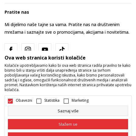
Pratite nas
Mi dijelimo naše tajne sa vama. Pratite nas na društvenim
mrežama i saznajte sve o promocijama, akcijama i novitetima.
Ova web stranica koristi kolačiće
Kolačiće upotrebljavamo kako bi ova web stranica radila pravilno te kako
bismo bili u stanju vršiti dalja unapređenja stranice sa svrhom
poboljšavanja vašeg korisničkog iskustva, kako bismo personalizovali
sadržaj i oglase, omogućili funkcionalnost društvenih medija i analizirali
promet. Nastavkom korištenja naših internet stranica prihvatate upotrebu
Bosna i Hercegovina
Promijenite
kolačića.
Obavezni
Statistika
Marketing
Saznaj više
Slažem se
Nastojimo da budemo što precizniji u opisu proizvoda, prikazu slika i