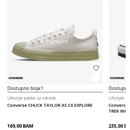
Detaljnije
Brzi pregled
Dostupno boja:
1
Dostupno
Lifestyle patike za odrasle
Lifestyle p
Converse CHUCK TAYLOR AS CX EXPLORE
Converse
TREK WA
169,00
BAM
235,00
B