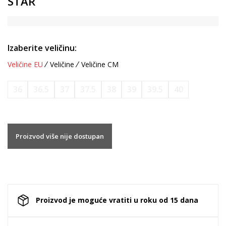
STAR
Izaberite veličinu:
Veličine EU
Veličine
Veličine CM
36
36.5
37
37.5
38
39
39.5
40
Proizvod više nije dostupan
Proizvod je moguće vratiti u roku od 15 dana