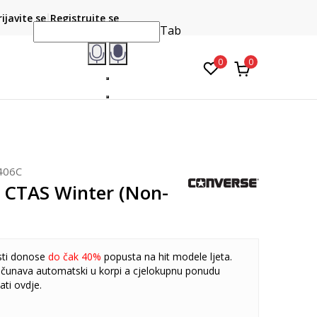
CLICK & COLLECT
atite karticom online i preuzmite u prodavnici po vašem
rijavite se
Registrujte se
do 6 mje
izboru
Tab
0
0
406C
 CTAS Winter (Non-
sti donose
do čak 40%
popusta na hit modele ljeta.
čunava automatski u korpi a cjelokupnu ponudu
ati
ovdje
.