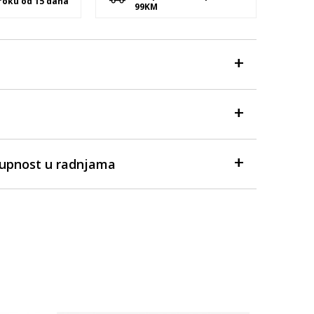
 roku od 15 dana
99KM
tupnost u radnjama