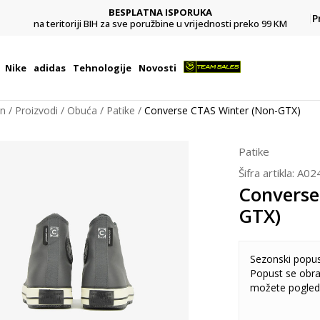
BESPLATNA ISPORUKA
Pl
P
na teritoriji BIH za sve poružbine u vrijednosti preko 99 KM
Nike
adidas
Tehnologije
Novosti
on
Proizvodi
Obuća
Patike
Converse CTAS Winter (Non-GTX)
Patike
Šifra artikla:
A02
Converse
GTX)
Sezonski popu
Popust se obra
možete pogled