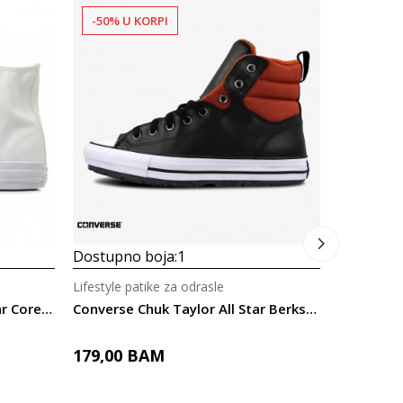
-50% U KORPI
-40% U 
Dostupno
Lifestyle p
Prosecna
175,00
Dostupno boja:
1
Lifestyle patike za odrasle
Converse Chuck Taylor All Star Core Hi
Converse Chuk Taylor All Star Berkshire
179,00
BAM