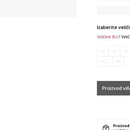
Izaberite velič
Veličine EU
Velič
40
41
41
46.5
48
Proizvod viš
Proizvod