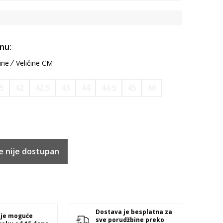
inu:
ine
Veličine CM
.5
42
42.5
43
44
44.5
45
46
e nije dostupan
Dostava je besplatna za
 je moguće
sve porudžbine preko