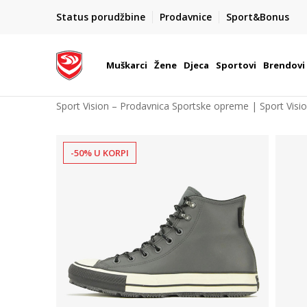
POZOVITE NAS NA : 055/490-400
Status porudžbine
Prodavnice
Sport&Bonus
daj više
Pon-Pet od 9h - 16h
Muškarci
Žene
Djeca
Sportovi
Brendovi
Sport Vision – Prodavnica Sportske opreme | Sport Visi
-50% U KORPI