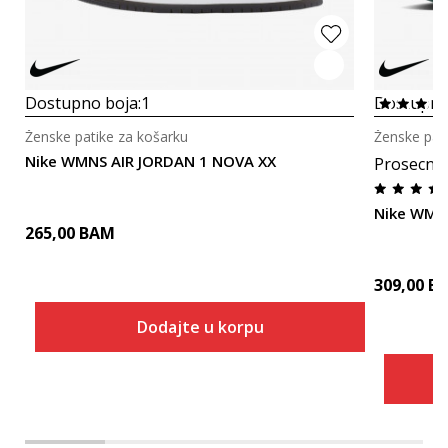
Dostupno boja:
1
Dostupno
Ženske patike za košarku
Ženske pat
Nike WMNS AIR JORDAN 1 NOVA XX
Prosecna
Nike WMN
265,00
BAM
309,00
B
Dodajte u korpu