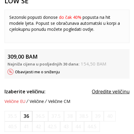
LOW SE
Sezonski popusti donose
do čak 40%
popusta na hit
modele ljeta. Popust se obračunava automatski u korpi a
cjelokupnu ponudu možete pogledati
ovdje
.
309,00
BAM
154,50
BAM
Najniža cijena u posljednjih 30 dana:
Obavijesti me o sniženju
Izaberite veličinu:
Odredite veličinu
Veličine EU
Veličine
Veličine CM
35.5
36
36.5
37.5
38
38.5
39
40
40.5
41
42
42.5
43
44
44.5