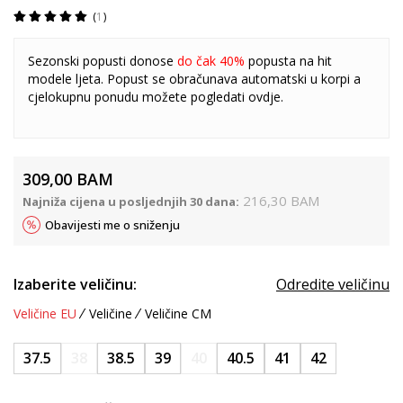
1
Sezonski popusti donose
do čak 40%
popusta na hit
modele ljeta. Popust se obračunava automatski u korpi a
cjelokupnu ponudu možete pogledati
ovdje
.
309,00
BAM
216,30
BAM
Najniža cijena u posljednjih 30 dana:
Obavijesti me o sniženju
Izaberite veličinu:
Odredite veličinu
Veličine EU
Veličine
Veličine CM
37.5
38
38.5
39
40
40.5
41
42