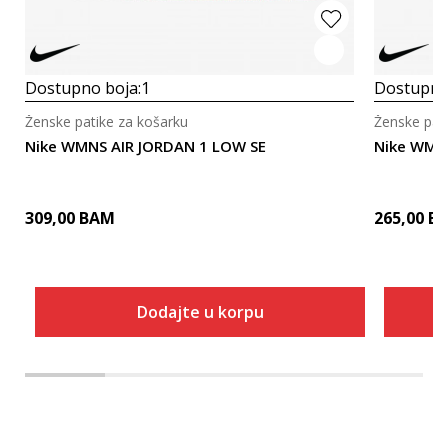
Dostupno boja:
1
Dostupno
Ženske patike za košarku
Ženske pat
Nike WMNS AIR JORDAN 1 LOW SE
Nike WMN
309,00
BAM
265,00
B
Dodajte u korpu