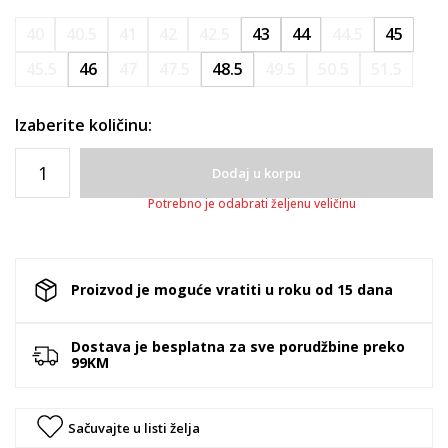
40
40.5
41
42
42.5
43
44
44.5
45
45.5
46
47
47.5
48.5
49.5
50.5
51.5
Izaberite količinu:
Dodaj u korpu
Potrebno je odabrati željenu veličinu
Proizvod je moguće vratiti u roku od 15 dana
Dostava je besplatna za sve porudžbine preko
99KM
Sačuvajte u listi želja