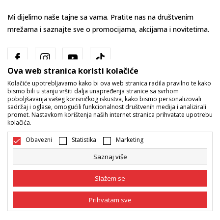
Mi dijelimo naše tajne sa vama. Pratite nas na društvenim
mrežama i saznajte sve o promocijama, akcijama i novitetima.
Ova web stranica koristi kolačiće
Kolačiće upotrebljavamo kako bi ova web stranica radila pravilno te kako
bismo bili u stanju vršiti dalja unapređenja stranice sa svrhom
poboljšavanja vašeg korisničkog iskustva, kako bismo personalizovali
sadržaj i oglase, omogućili funkcionalnost društvenih medija i analizirali
promet. Nastavkom korištenja naših internet stranica prihvatate upotrebu
Bosna i Hercegovina
Promijenite
kolačića.
Obavezni
Statistika
Marketing
Saznaj više
Slažem se
Nastojimo da budemo što precizniji u opisu proizvoda, prikazu slika i
Prihvatam sve
samih cijena, ali ne možemo garantovati da su sve informacije kompletne
i bez grešaka. Svi artikli prikazani na sajtu su dio naše ponude i ne
podrazumijeva da su dostupni u svakom trenutku. Raspoloživost robe