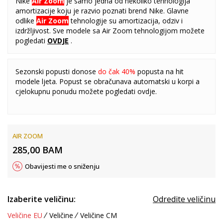
Nike
Air Zoom
je samo jedna od nekoliko tehnologija
amortizacije koju je razvio poznati brend Nike. Glavne
odlike
Air Zoom
tehnologije su amortizacija, odziv i
izdržljivost. Sve modele sa Air Zoom tehnologijom možete
pogledati
OVDJE
.
Sezonski popusti donose
do čak 40%
popusta na hit
modele ljeta. Popust se obračunava automatski u korpi a
cjelokupnu ponudu možete pogledati
ovdje
.
AIR ZOOM
285,00
BAM
Obavijesti me o sniženju
Izaberite veličinu:
Odredite veličinu
Veličine EU
Veličine
Veličine CM