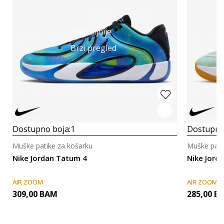
Detaljnije
Brzi pregled
Dostupno boja:
1
Dostupno
Muške patike za košarku
Muške pati
Nike Jordan Tatum 4
Nike Jord
AIR ZOOM
AIR ZOOM
309,00
BAM
285,00
B