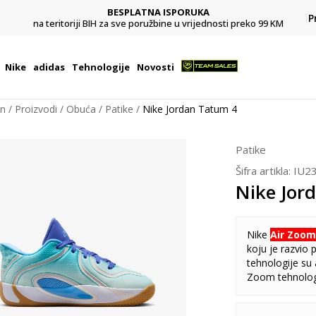
BESPLATNA ISPORUKA
Pl
P
na teritoriji BIH za sve poružbine u vrijednosti preko 99 KM
Nike
adidas
Tehnologije
Novosti
on
Proizvodi
Obuća
Patike
Nike Jordan Tatum 4
Patike
Šifra artikla:
IU2
Nike Jor
Nike
Air Zoom
koju je razvio 
tehnologije su 
Zoom tehnolog