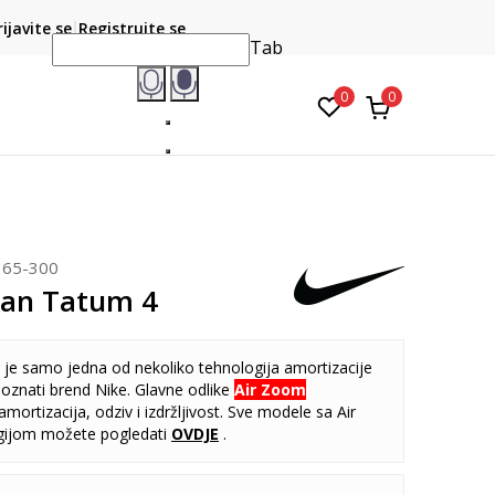
CLICK & COLLECT
atite karticom online i preuzmite u prodavnici po vašem
rijavite se
Registrujte se
do 6 mje
izboru
Tab
0
0
365-300
dan Tatum 4
je samo jedna od nekoliko tehnologija amortizacije
poznati brend Nike. Glavne odlike
Air Zoom
amortizacija, odziv i izdržljivost. Sve modele sa Air
ijom možete pogledati
OVDJE
.