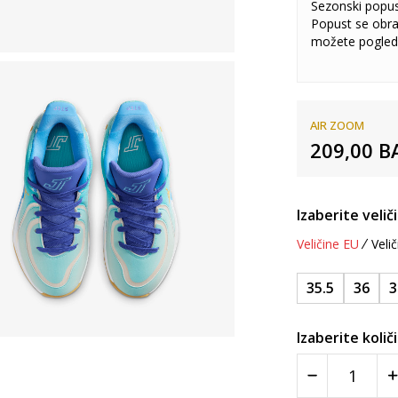
Sezonski popu
Popust se obra
možete pogled
AIR ZOOM
209,00
B
Izaberite velič
Veličine EU
Velič
35.5
36
3
Izaberite količ