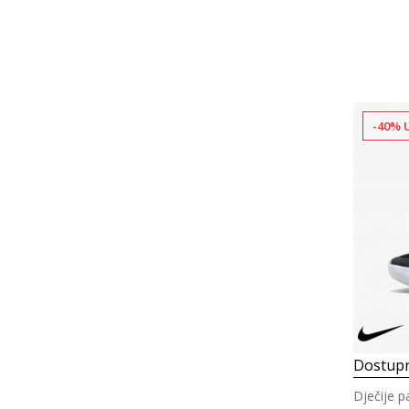
-40% 
Dostupn
Dječije p