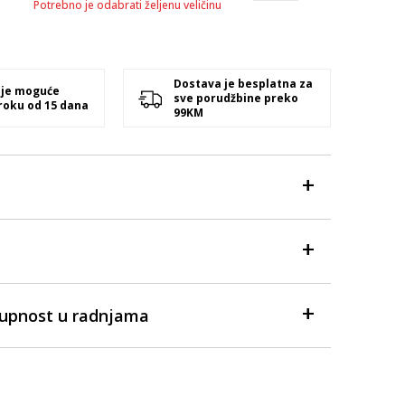
Potrebno je odabrati željenu veličinu
Dostava je besplatna za
 je moguće
sve porudžbine preko
 roku od 15 dana
99KM
tupnost u radnjama