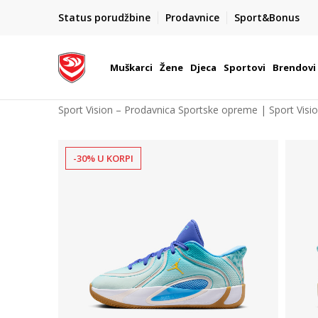
POZOVITE NAS NA : 055/490-400
Status porudžbine
Prodavnice
Sport&Bonus
daj više
Pon-Pet od 9h - 16h
Muškarci
Žene
Djeca
Sportovi
Brendovi
Sport Vision – Prodavnica Sportske opreme | Sport Visi
-30% U KORPI