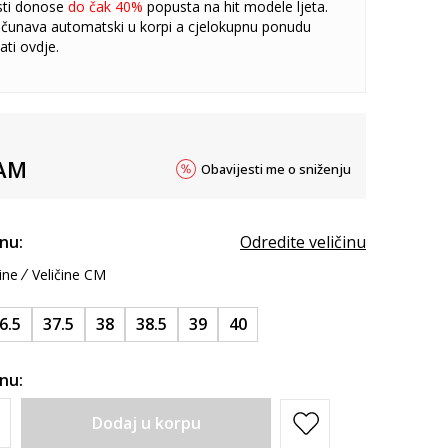
sti donose
do čak 40%
popusta na hit modele ljeta.
čunava automatski u korpi a cjelokupnu ponudu
ati
ovdje
.
AM
Obavijesti me o sniženju
inu:
Odredite veličinu
ine
Veličine CM
6.5
37.5
38
38.5
39
40
inu:
Dodaj u korpu