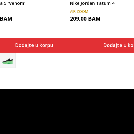
ka 5 'Venom'
Nike Jordan Tatum 4
AIR ZOOM
BAM
209,00
BAM
Dodajte u korpu
Dodajte u ko