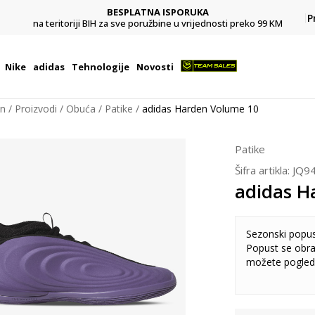
BESPLATNA ISPORUKA
Pl
P
na teritoriji BIH za sve poružbine u vrijednosti preko 99 KM
Nike
adidas
Tehnologije
Novosti
on
Proizvodi
Obuća
Patike
adidas Harden Volume 10
Patike
Šifra artikla:
JQ9
adidas H
Sezonski popu
Popust se obra
možete pogled