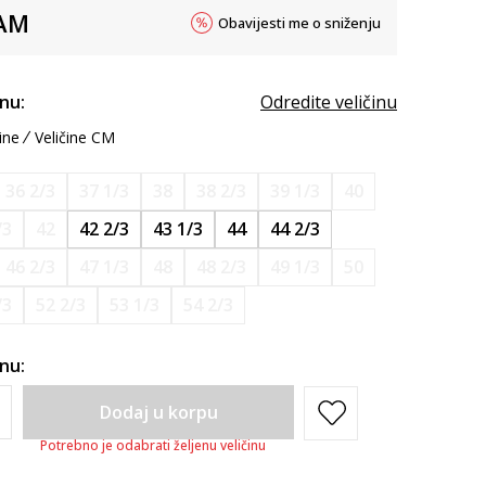
AM
Obavijesti me o sniženju
inu:
Odredite veličinu
ine
Veličine CM
36 2/3
37 1/3
38
38 2/3
39 1/3
40
/3
42
42 2/3
43 1/3
44
44 2/3
46 2/3
47 1/3
48
48 2/3
49 1/3
50
/3
52 2/3
53 1/3
54 2/3
inu:
Dodaj u korpu
Potrebno je odabrati željenu veličinu