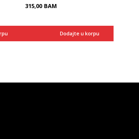
315,00
BAM
rpu
Dodajte u korpu