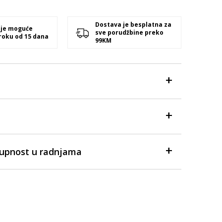
Dostava je besplatna za
 je moguće
sve porudžbine preko
 roku od 15 dana
99KM
tupnost u radnjama