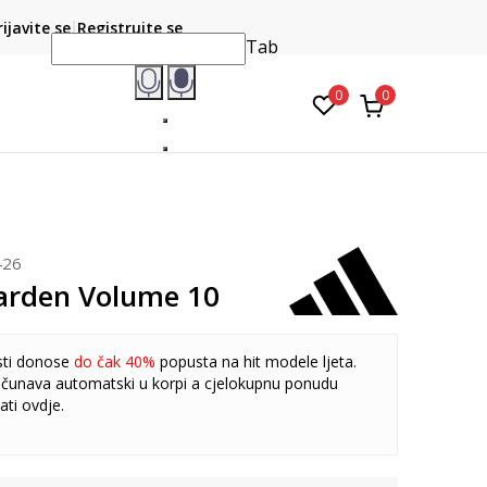
CLICK & COLLECT
atite karticom online i preuzmite u prodavnici po vašem
rijavite se
Registrujte se
do 6 mje
izboru
Tab
0
0
426
arden Volume 10
sti donose
do čak 40%
popusta na hit modele ljeta.
čunava automatski u korpi a cjelokupnu ponudu
ati
ovdje
.