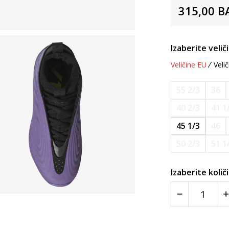
315,00
B
Izaberite velič
Veličine EU
Velič
55 2/3
36
40 2/3
41 1
45 1/3
46
50 2/3
51 1
Izaberite količ