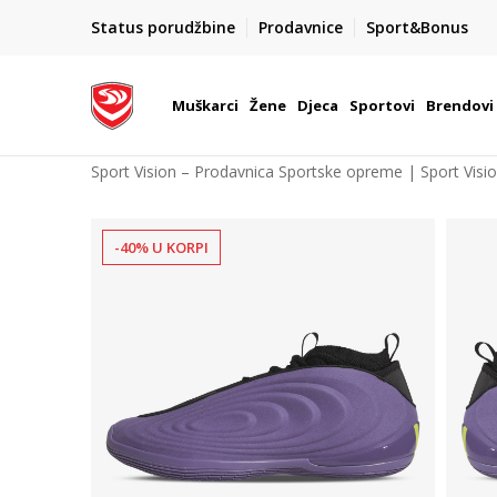
POZOVITE NAS NA : 055/490-400
Status porudžbine
Prodavnice
Sport&Bonus
daj više
Pon-Pet od 9h - 16h
Muškarci
Žene
Djeca
Sportovi
Brendovi
Sport Vision – Prodavnica Sportske opreme | Sport Visi
-40% U KORPI