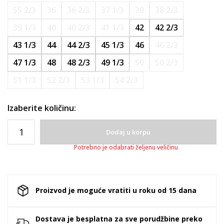
55 2/3
36
36 2/3
37 1/3
38
38 2/3
39 1/3
40
40 2/3
41 1/3
42
42 2/3
43 1/3
44
44 2/3
45 1/3
46
46 2/3
47 1/3
48
48 2/3
49 1/3
50
50 2/3
51 1/3
52 2/3
53 1/3
54 2/3
Izaberite količinu:
Dodaj u korpu
Potrebno je odabrati željenu veličinu
Proizvod je moguće vratiti u roku od 15 dana
Dostava je besplatna za sve porudžbine preko