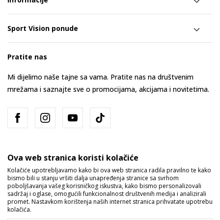
Sport Vision ponude
Pratite nas
Mi dijelimo naše tajne sa vama. Pratite nas na društvenim
mrežama i saznajte sve o promocijama, akcijama i novitetima.
Ova web stranica koristi kolačiće
Kolačiće upotrebljavamo kako bi ova web stranica radila pravilno te kako
bismo bili u stanju vršiti dalja unapređenja stranice sa svrhom
Bosna i Hercegovina
Promijenite
poboljšavanja vašeg korisničkog iskustva, kako bismo personalizovali
sadržaj i oglase, omogućili funkcionalnost društvenih medija i analizirali
promet. Nastavkom korištenja naših internet stranica prihvatate upotrebu
kolačića.