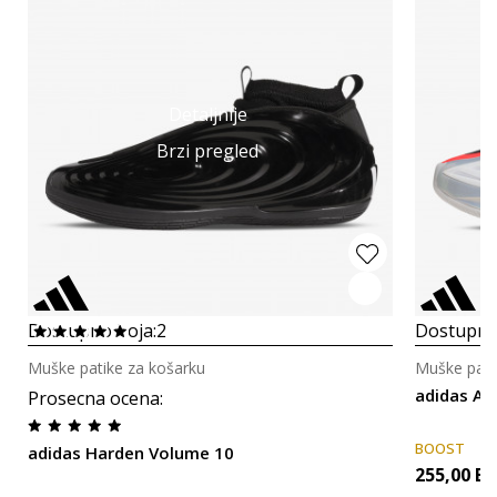
Detaljnije
Brzi pregled
Dostupno boja:
2
Dostupno
Muške patike za košarku
Muške pati
adidas An
Prosecna ocena
:
BOOST
adidas Harden Volume 10
255,00
B