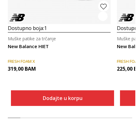
Dostupno boja:
1
Dostupno
Muške patike za trčanje
Muške patik
New Balance HIET
New Bala
FRESH FOAM X
FRESH FOA
319,00
BAM
225,00
B
Dodajte u korpu