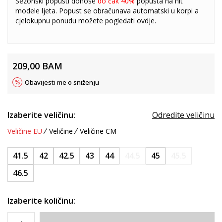
Sezonski popusti donose
do čak 40%
popusta na hit
modele ljeta. Popust se obračunava automatski u korpi a
cjelokupnu ponudu možete pogledati
ovdje
.
209,00
BAM
Obavijesti me o sniženju
Izaberite veličinu:
Odredite veličinu
Veličine EU
Veličine
Veličine CM
41.5
42
42.5
43
44
44.5
45
45.5
46.5
Izaberite količinu: