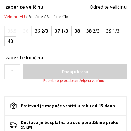
Izaberite veličinu:
Odredite veličinu
Veličine EU
Veličine
Veličine CM
35.5
36
36 2/3
37 1/3
38
38 2/3
39 1/3
40
Izaberite količinu:
Dodaj u korpu
Potrebno je odabrati željenu veličinu
Proizvod je moguće vratiti u roku od 15 dana
Dostava je besplatna za sve porudžbine preko
99KM