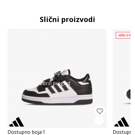
Slični proizvodi
-40% U KO
Detaljnije
Brzi pregled
Dostupno boja:
1
Dostupno