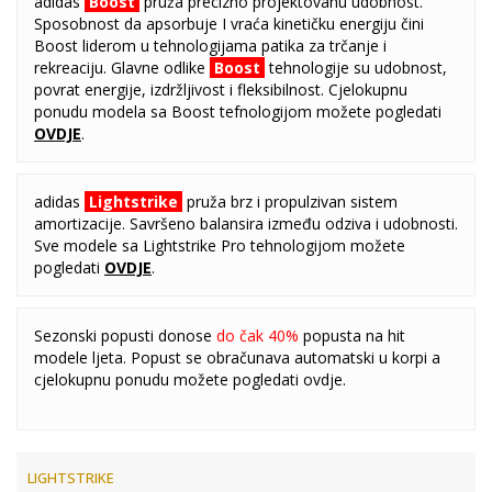
adidas
Boost
pruža precizno projektovanu udobnost.
Sposobnost da apsorbuje I vraća kinetičku energiju čini
Boost liderom u tehnologijama patika za trčanje i
rekreaciju. Glavne odlike
Boost
tehnologije su udobnost,
povrat energije, izdržljivost i fleksibilnost. Cjelokupnu
ponudu modela sa Boost tefnologijom možete pogledati
OVDJE
.
adidas
Lightstrike
pruža brz i propulzivan sistem
amortizacije. Savršeno balansira između odziva i udobnosti.
Sve modele sa Lightstrike Pro tehnologijom možete
pogledati
OVDJE
.
Sezonski popusti donose
do čak 40%
popusta na hit
modele ljeta. Popust se obračunava automatski u korpi a
cjelokupnu ponudu možete pogledati
ovdje
.
LIGHTSTRIKE