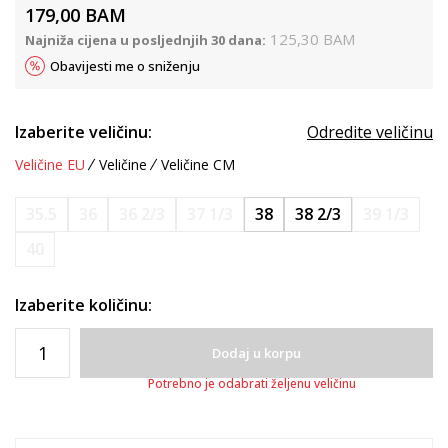
179,00
BAM
125,30
BAM
Najniža cijena u posljednjih 30 dana:
Obavijesti me o sniženju
Izaberite veličinu:
Odredite veličinu
Veličine EU
Veličine
Veličine CM
35.5
36
36 2/3
37 1/3
38
38 2/3
39 1/3
40
Izaberite količinu:
Dodaj u korpu
Potrebno je odabrati željenu veličinu