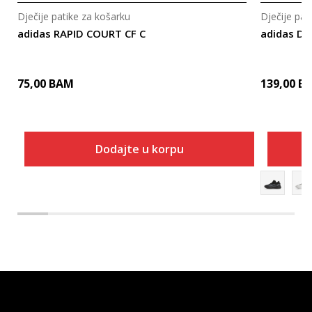
Dječije patike za košarku
Dječije pat
adidas RAPID COURT CF C
adidas DA
75,00
BAM
139,00
B
Dodajte u korpu