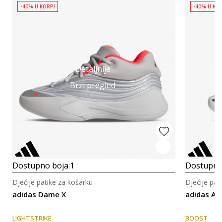
-40% U KORPI
-40% U KO
Detaljnije
Brzi pregled
Dostupno boja:
1
Dostupno
Dječije patike za košarku
Dječije pat
adidas Dame X
adidas An
LIGHTSTRIKE
BOOST