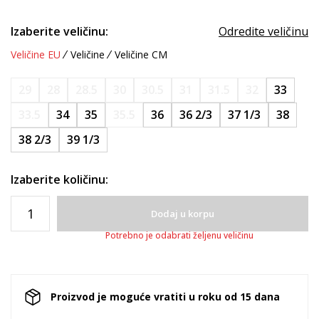
Izaberite veličinu:
Odredite veličinu
Veličine EU
Veličine
Veličine CM
29
28
28.5
30
30.5
31
31.5
32
33
33.5
34
35
35.5
36
36 2/3
37 1/3
38
38 2/3
39 1/3
Izaberite količinu:
Dodaj u korpu
Potrebno je odabrati željenu veličinu
Proizvod je moguće vratiti u roku od 15 dana