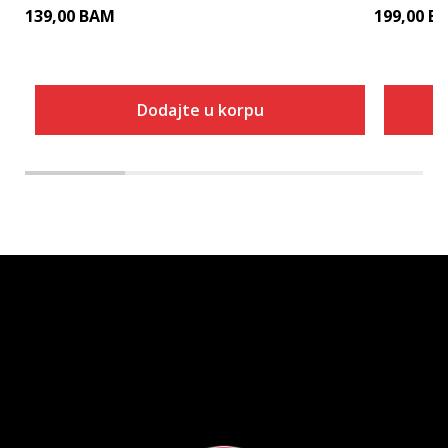
139,00
BAM
199,00
B
Dodajte u korpu