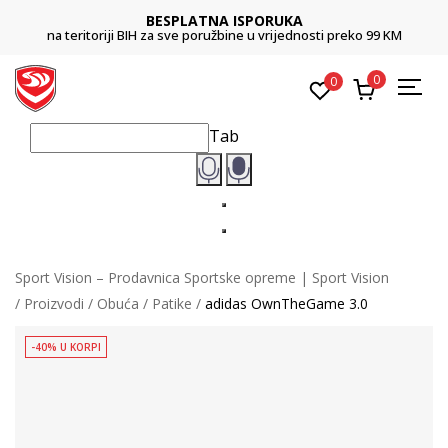
BESPLATNA ISPORUKA
na teritoriji BIH za sve poružbine u vrijednosti preko 99 KM
0
0
Tab
Sport Vision – Prodavnica Sportske opreme | Sport Vision
Proizvodi
Obuća
Patike
adidas OwnTheGame 3.0
-40% U KORPI