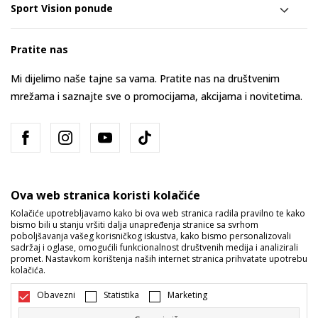
Sport Vision ponude
Pratite nas
Mi dijelimo naše tajne sa vama. Pratite nas na društvenim
mrežama i saznajte sve o promocijama, akcijama i novitetima.
Ova web stranica koristi kolačiće
Kolačiće upotrebljavamo kako bi ova web stranica radila pravilno te kako
bismo bili u stanju vršiti dalja unapređenja stranice sa svrhom
Bosna i Hercegovina
Promijenite
poboljšavanja vašeg korisničkog iskustva, kako bismo personalizovali
sadržaj i oglase, omogućili funkcionalnost društvenih medija i analizirali
promet. Nastavkom korištenja naših internet stranica prihvatate upotrebu
kolačića.
Obavezni
Statistika
Marketing