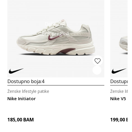
Detaljnije
Brzi pregled
Dostupno boja:
4
Dostupno
Ženske lifestyle patike
Ženske life
Nike Initiator
Nike V5 R
185,00
BAM
199,00
B