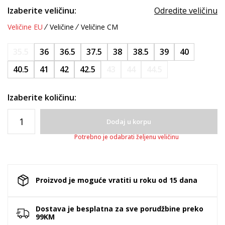
Izaberite veličinu:
Odredite veličinu
Veličine EU
Veličine
Veličine CM
35.5
36
36.5
37.5
38
38.5
39
40
40.5
41
42
42.5
43
44
44.5
Izaberite količinu:
Dodaj u korpu
Potrebno je odabrati željenu veličinu
Proizvod je moguće vratiti u roku od 15 dana
Dostava je besplatna za sve porudžbine preko
99KM