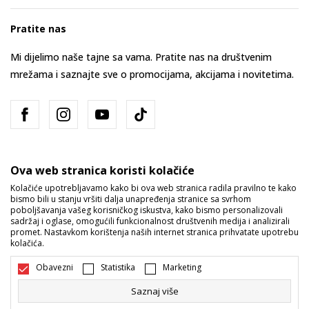
Pratite nas
Mi dijelimo naše tajne sa vama. Pratite nas na društvenim
mrežama i saznajte sve o promocijama, akcijama i novitetima.
Ova web stranica koristi kolačiće
Kolačiće upotrebljavamo kako bi ova web stranica radila pravilno te kako
bismo bili u stanju vršiti dalja unapređenja stranice sa svrhom
Bosna i Hercegovina
Promijenite
poboljšavanja vašeg korisničkog iskustva, kako bismo personalizovali
sadržaj i oglase, omogućili funkcionalnost društvenih medija i analizirali
promet. Nastavkom korištenja naših internet stranica prihvatate upotrebu
kolačića.
Obavezni
Statistika
Marketing
Saznaj više
Nastojimo da budemo što precizniji u opisu proizvoda, prikazu slika i