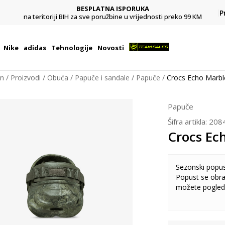
BESPLATNA ISPORUKA
Pl
P
na teritoriji BIH za sve poružbine u vrijednosti preko 99 KM
Nike
adidas
Tehnologije
Novosti
on
Proizvodi
Obuća
Papuče i sandale
Papuče
Crocs Echo Marbl
Papuče
Šifra artikla:
208
Crocs Ec
Sezonski popu
Popust se obra
možete pogled