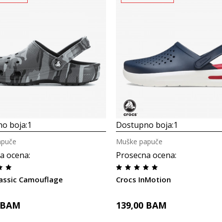
o boja:
1
Dostupno boja:
1
apuče
Muške papuče
a ocena
:
Prosecna ocena
:
lassic Camouflage
Crocs InMotion
BAM
139,00
BAM