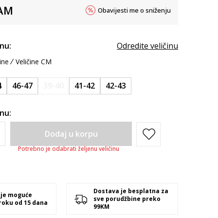
AM
Obavijesti me o sniženju
inu:
Odredite veličinu
ine
Veličine CM
4
46-47
39-40
41-42
42-43
inu:
Dodaj u korpu
Potrebno je odabrati željenu veličinu
Dostava je besplatna za
 je moguće
sve porudžbine preko
 roku od 15 dana
99KM