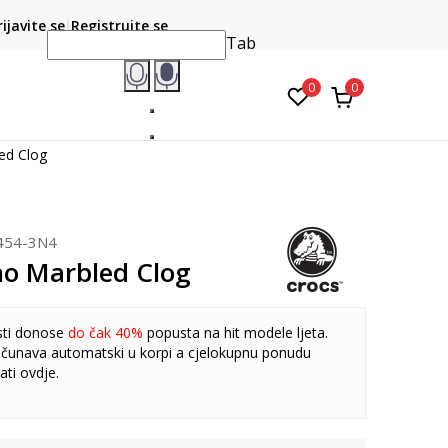
CLICK & COLLECT
atite karticom online i preuzmite u prodavnici po vašem
rijavite se
Registrujte se
do 6 mje
izboru
Tab
0
0
ed Clog
454-3N4
ho Marbled Clog
sti donose
do čak 40%
popusta na hit modele ljeta.
čunava automatski u korpi a cjelokupnu ponudu
ati
ovdje
.