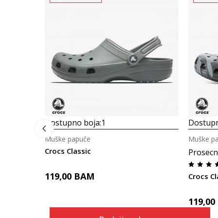
Dostupno boja:
1
Dostupn
Muške papuče
Muške p
Crocs Classic
Prosecn
119,00
BAM
Crocs C
119,00