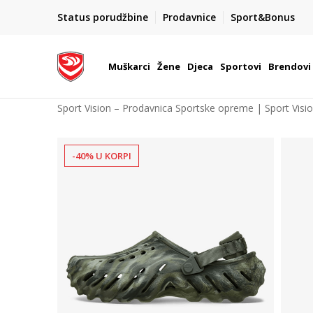
POZOVITE NAS NA : 055/490-400
Status porudžbine
Prodavnice
Sport&Bonus
daj više
Pon-Pet od 9h - 16h
Muškarci
Žene
Djeca
Sportovi
Brendovi
Sport Vision – Prodavnica Sportske opreme | Sport Visi
-40% U KORPI