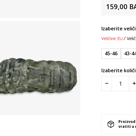
159,00
B
Izaberite velič
Veličine EU
Velič
45-46
43-4
Izaberite količ
Proizvod
vratiti u