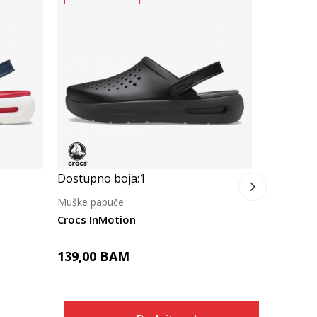
Dostupno
Muške pap
Crocs CLA
99,00
B
Dostupno boja:
1
Muške papuče
Crocs InMotion
139,00
BAM