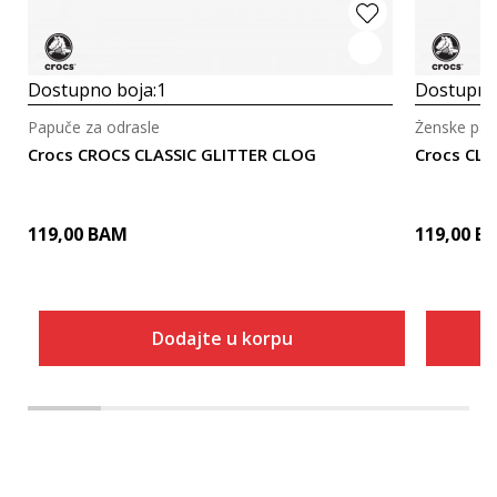
Dostupno boja:
1
Dostupno
Papuče za odrasle
Ženske pa
Crocs CROCS CLASSIC GLITTER CLOG
Crocs CLA
119,00
BAM
119,00
B
Dodajte u korpu