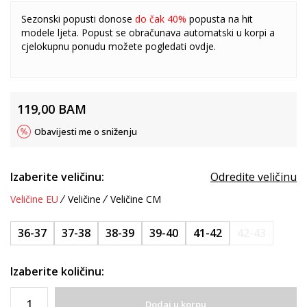
Sezonski popusti donose
do čak 40%
popusta na hit
modele ljeta. Popust se obračunava automatski u korpi a
cjelokupnu ponudu možete pogledati
ovdje
.
119,00
BAM
Obavijesti me o sniženju
Izaberite veličinu:
Odredite veličinu
Veličine EU
Veličine
Veličine CM
36-37
37-38
38-39
39-40
41-42
42-43
Izaberite količinu:
Dodaj u korpu