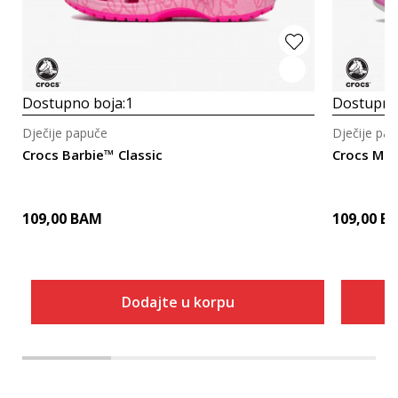
Dostupno boja:
1
Dostupno
Dječije papuče
Dječije pa
Crocs Barbie™ Classic
Crocs Min
109,00
BAM
109,00
B
Dodajte u korpu