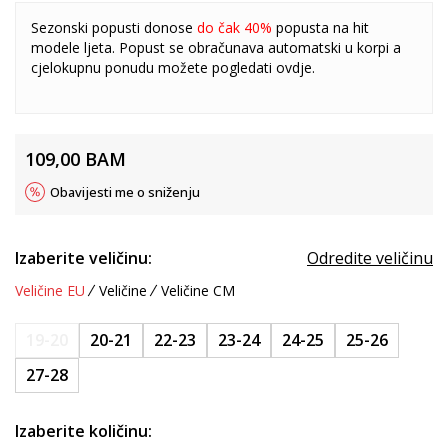
Sezonski popusti donose
do čak 40%
popusta na hit
modele ljeta. Popust se obračunava automatski u korpi a
cjelokupnu ponudu možete pogledati
ovdje
.
109,00
BAM
Obavijesti me o sniženju
Izaberite veličinu:
Odredite veličinu
Veličine EU
Veličine
Veličine CM
19-20
20-21
22-23
23-24
24-25
25-26
27-28
Izaberite količinu: