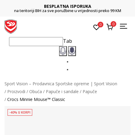
BESPLATNA ISPORUKA
na teritoriji BIH za sve poružbine u vrijednosti preko 99 KM
0
0
Tab
Sport Vision – Prodavnica Sportske opreme | Sport Vision
Proizvodi
Obuća
Papuče i sandale
Papuče
Crocs Minnie Mouse™ Classic
-40% U KORPI