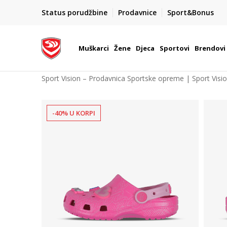
00
BESPLATNA ISPORUKA
Status porudžbine
Prodavnice
Sport&Bonus
na teritoriji BIH za sve poružbine u vrijednosti preko 9
Muškarci
Žene
Djeca
Sportovi
Brendovi
Sport Vision – Prodavnica Sportske opreme | Sport Visi
-40% U KORPI