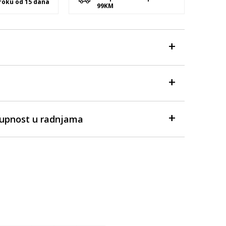
 roku od 15 dana
99KM
tupnost u radnjama