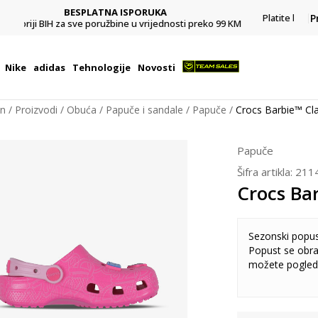
CLICK & COLLECT
Platite karticom online i preuzmite u prodavnici po vašem
P
9 KM
izboru
Nike
adidas
Tehnologije
Novosti
on
Proizvodi
Obuća
Papuče i sandale
Papuče
Crocs Barbie™ Cla
Papuče
Šifra artikla:
211
Crocs Bar
Sezonski popu
Popust se obra
možete pogled