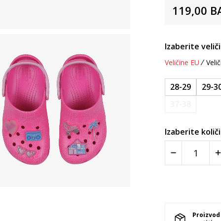
119,00
B
Izaberite velič
Veličine EU
Velič
28-29
29-3
37-38
Izaberite količ
Proizvod