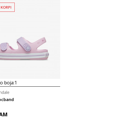
 KORPI
 boja:
1
ndale
ocband
AM