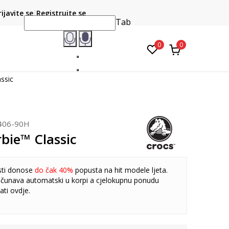
PLAĆANJE NA RATE
P
rijavite se
Registrujte se
do 6 mjesečnih rata bez kamate
Pogledaj više
Tab
0
0
ssic
406-90H
bie™ Classic
sti donose
do čak 40%
popusta na hit modele ljeta.
čunava automatski u korpi a cjelokupnu ponudu
ati
ovdje
.