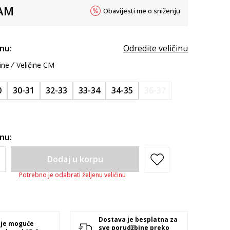
AM
Obavijesti me o sniženju
inu:
Odredite veličinu
ine
Veličine CM
0
30-31
32-33
33-34
34-35
36-37
inu:
Dodaj u korpu
Potrebno je odabrati željenu veličinu
Dostava je besplatna za
 je moguće
sve porudžbine preko