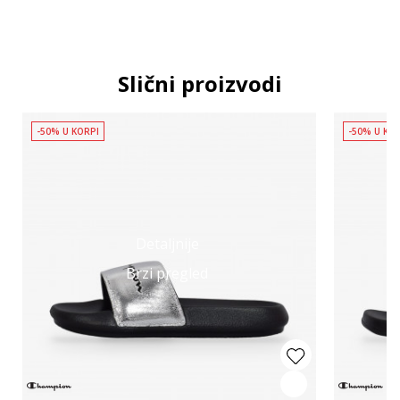
Slični proizvodi
-50% U KORPI
-50% U KO
Detaljnije
Brzi pregled