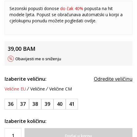
Sezonski popusti donose
do čak 40%
popusta na hit
modele ljeta. Popust se obračunava automatski u korpi a
cjelokupnu ponudu možete pogledati
ovdje
.
39,00
BAM
Obavijesti me o sniženju
Izaberite veličinu:
Odredite veličinu
Veličine EU
Veličine
Veličine CM
36
37
38
39
40
41
Izaberite količinu:
Dodaj u korpu