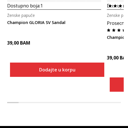
Dostupno boja:
1
Dostupno
Ženske papuče
Ženske pa
Champion GLORIA SV Sandal
Prosecna
Champion 
39,00
BAM
39,00
BA
Dodajte u korpu