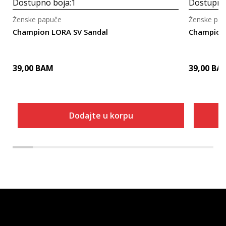
Dostupno boja:
1
Dostupno
Ženske papuče
Ženske pa
Champion LORA SV Sandal
Champion 
39,00
BAM
39,00
BA
Dodajte u korpu