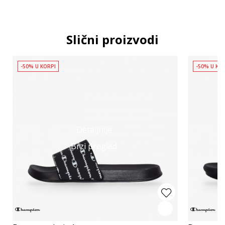
Slični proizvodi
-50% U KORPI
-50% U KO
Detaljnije
Brzi pregled