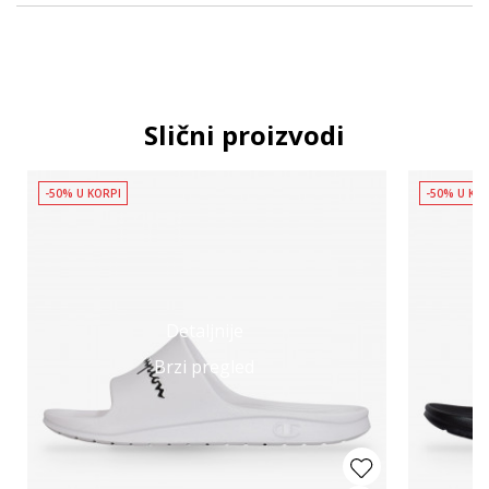
Slični proizvodi
-50% U KORPI
-50% U KO
Detaljnije
Brzi pregled