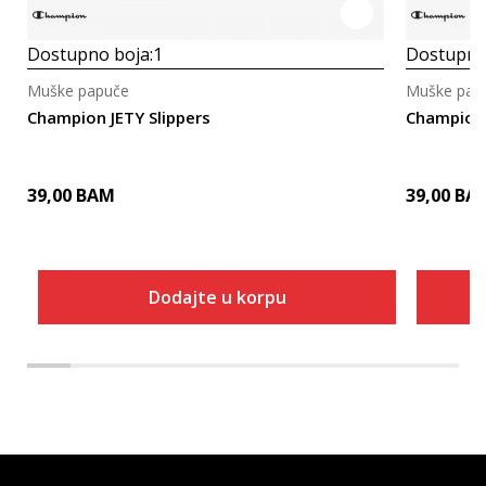
Dostupno boja:
1
Dostupno
Muške papuče
Muške pap
Champion JETY Slippers
Champion 
39,00
BAM
39,00
BA
Dodajte u korpu