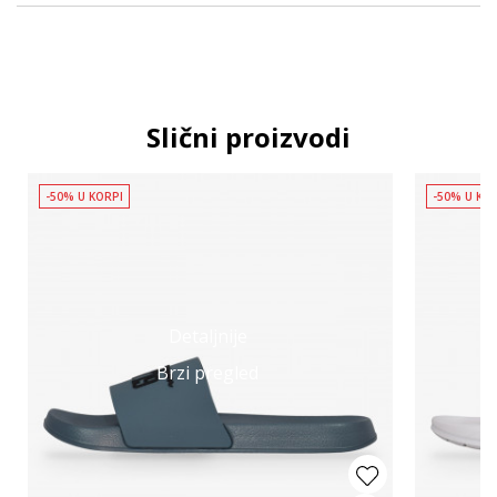
Slični proizvodi
-50% U KORPI
-50% U KO
Detaljnije
Brzi pregled