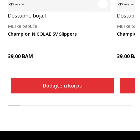
Dostupno boja:
1
Dostupno
Muške papuče
Muške pap
Champion NICOLAE SV Slippers
Champion 
39,00
BAM
39,00
BA
Dodajte u korpu