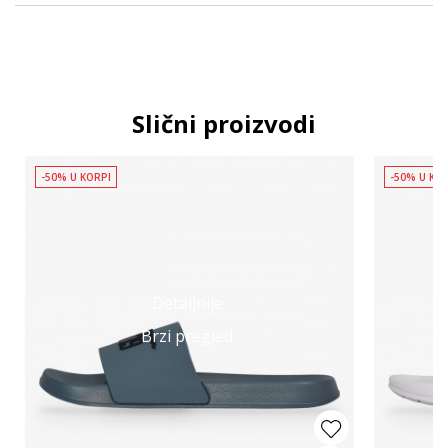
Slični proizvodi
-50% U KORPI
-50% U KO
Detaljnije
Brzi pregled