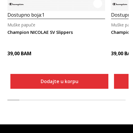
Dostupno boja:
1
Dostupno
Muške papuče
Muške pap
Champion NICOLAE SV Slippers
Champion 
39,00
BAM
39,00
BA
Dodajte u korpu