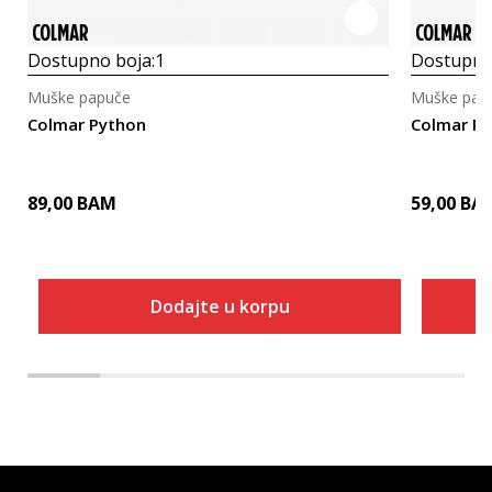
Dostupno boja:
1
Dostupno
Muške papuče
Muške pap
Colmar Python
Colmar P
89,00
BAM
59,00
BA
Dodajte u korpu