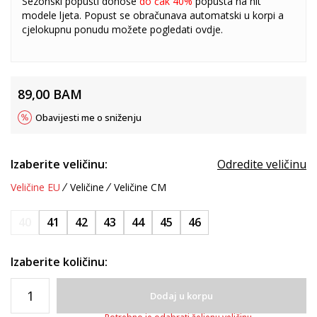
Sezonski popusti donose
do čak 40%
popusta na hit
modele ljeta. Popust se obračunava automatski u korpi a
cjelokupnu ponudu možete pogledati
ovdje
.
89,00
BAM
Obavijesti me o sniženju
Izaberite veličinu:
Odredite veličinu
Veličine EU
Veličine
Veličine CM
40
41
42
43
44
45
46
Izaberite količinu:
Dodaj u korpu