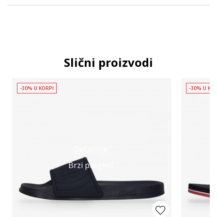
Slični proizvodi
-30% U KORPI
-30% U KO
Detaljnije
Brzi pregled