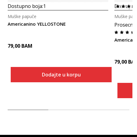
Dostupno boja:
1
Dostupno
Muške papuče
Muške pap
Americanino YELLOSTONE
Prosecna
American
79,00
BAM
79,00
BA
Dodajte u korpu