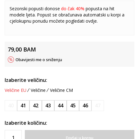
Sezonski popusti donose
do čak 40%
popusta na hit
modele ljeta. Popust se obračunava automatski u korpi a
cjelokupnu ponudu možete pogledati
ovdje
.
79,00
BAM
Obavijesti me o sniženju
Izaberite veličinu:
Veličine EU
Veličine
Veličine CM
40
41
42
43
44
45
46
47
Izaberite količinu:
Dodaj u korpu