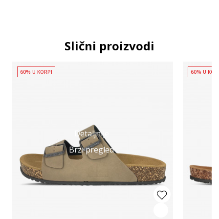
Slični proizvodi
60% U KORPI
60% U KOR
Detaljnije
Brzi pregled