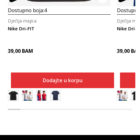
Dostupno boja:
4
Dostupno
Dječija majica
Dječija maj
Nike Dri-FIT
Nike Dri-F
39,00
BAM
39,00
BA
Dodajte u korpu