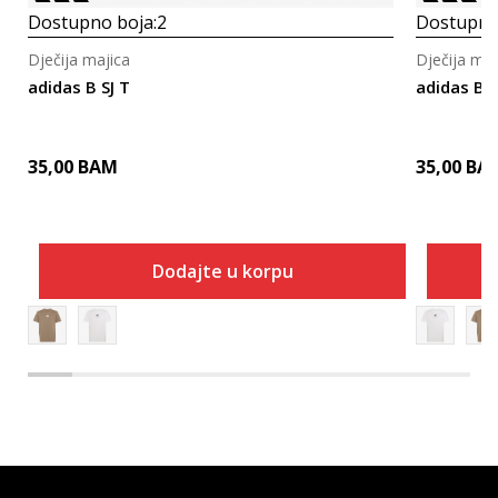
Dostupno boja:
2
Dostupno
Dječija majica
Dječija maj
adidas B SJ T
adidas B S
35,00
BAM
35,00
BA
Dodajte u korpu