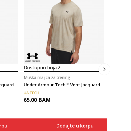
Muška maji
Under Ar
65,00
B
Dostupno boja:
2
Muška majica za trening
cquard
Under Armour Tech™ Vent Jacquard
UA TECH
65,00
BAM
rpu
Dodajte u korpu