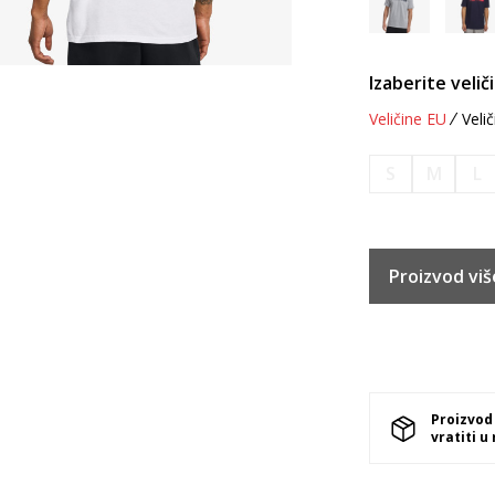
Izaberite velič
Veličine EU
Velič
S
M
L
Proizvod viš
Proizvod
vratiti u