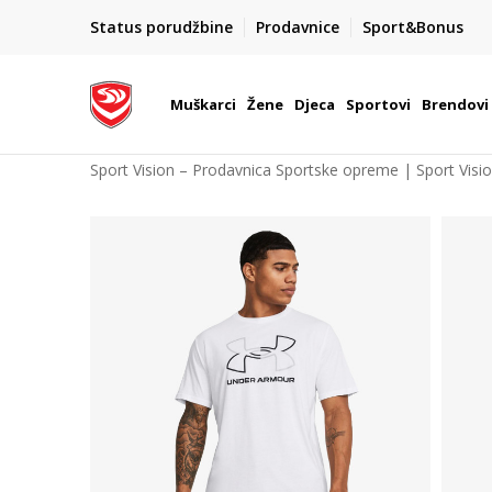
POZOVITE NAS NA : 055/490-400
Status porudžbine
Prodavnice
Sport&Bonus
daj više
Pon-Pet od 9h - 16h
Muškarci
Žene
Djeca
Sportovi
Brendovi
Sport Vision – Prodavnica Sportske opreme | Sport Visi