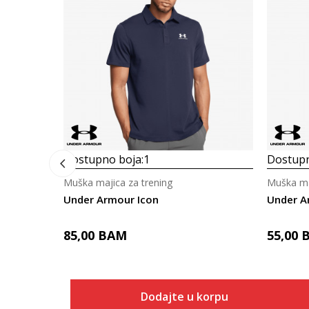
Dostupno boja:
1
Dostupn
Muška majica za trening
Muška ma
Under Armour Icon
Under A
85,00
BAM
55,00
Dodajte u korpu