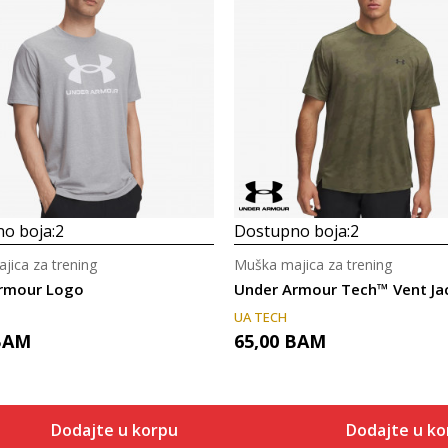
o boja:
2
Dostupno boja:
2
jica za trening
Muška majica za trening
rmour Logo
Under Armour Tech™ Vent Ja
UA TECH
BAM
65,00
BAM
Dodajte u korpu
Dodajte u ko