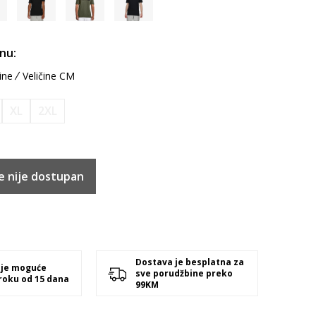
inu:
ine
Veličine CM
XL
2XL
e nije dostupan
Dostava je besplatna za
 je moguće
sve porudžbine preko
 roku od 15 dana
99KM