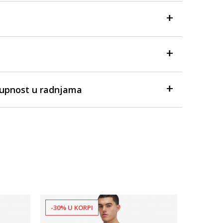
tupnost u radnjama
-30% U KORPI
Dostupno