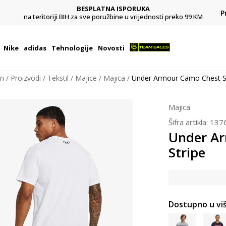
BESPLATNA ISPORUKA
Pl
P
na teritoriji BIH za sve poružbine u vrijednosti preko 99 KM
Nike
adidas
Tehnologije
Novosti
on
Proizvodi
Tekstil
Majice
Majica
Under Armour Camo Chest S
Majica
Šifra artikla:
137
Under A
Stripe
Dostupno u viš