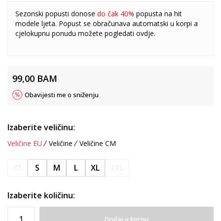
Sezonski popusti donose
do čak 40%
popusta na hit
modele ljeta. Popust se obračunava automatski u korpi a
cjelokupnu ponudu možete pogledati
ovdje
.
99,00
BAM
Obavijesti me o sniženju
Izaberite veličinu:
Veličine EU
Veličine
Veličine CM
XS
S
M
L
XL
2XL
Izaberite količinu:
Dodaj u korpu