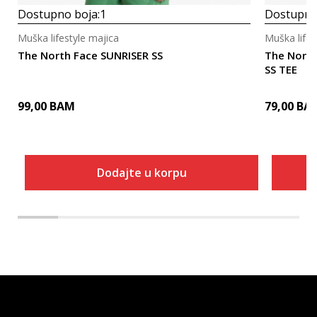
Dostupno boja:
1
Dostupno
Muška lifestyle majica
Muška lifes
The North Face SUNRISER SS
The Nort
SS TEE
99,00
BAM
79,00
BA
Dodajte u korpu