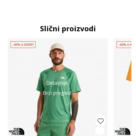
Slični proizvodi
-40% U KORPI
-40% U KO
Detaljnije
Brzi pregled