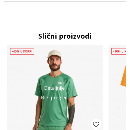
Slični proizvodi
-40% U KORPI
-40% U KO
Detaljnije
Brzi pregled