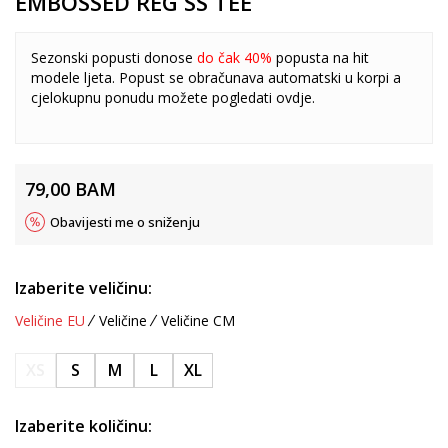
EMBOSSED REG SS TEE
Sezonski popusti donose
do čak 40%
popusta na hit
modele ljeta. Popust se obračunava automatski u korpi a
cjelokupnu ponudu možete pogledati
ovdje
.
79,00
BAM
Obavijesti me o sniženju
Izaberite veličinu:
Veličine EU
Veličine
Veličine CM
XS
S
M
L
XL
Izaberite količinu: