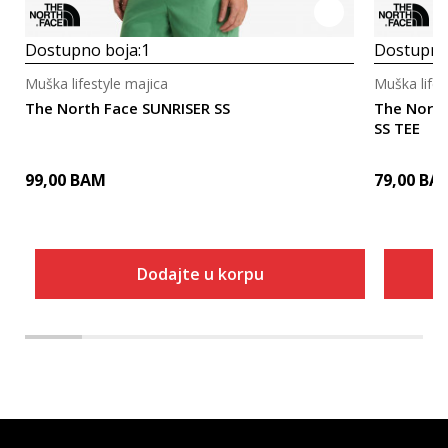
Dostupno boja:
1
Dostupno
Muška lifestyle majica
Muška lifes
The North Face SUNRISER SS
The Nort
SS TEE
99,00
BAM
79,00
BA
Dodajte u korpu