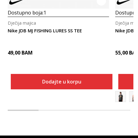
Dostupno boja:
1
Dostupno
Dječija majica
Dječija maj
Nike JDB MJ FISHING LURES SS TEE
Nike JDB 
49,00
BAM
55,00
BA
Dodajte u korpu