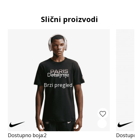
Slični proizvodi
Detaljnije
Brzi pregled
Dostupno boja:
2
Dostupno