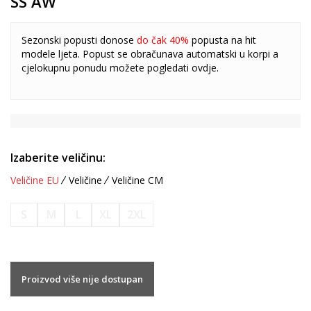
SS AW
Sezonski popusti donose
do čak 40%
popusta na hit
modele ljeta. Popust se obračunava automatski u korpi a
cjelokupnu ponudu možete pogledati
ovdje
.
Izaberite veličinu:
Veličine EU
Veličine
Veličine CM
S
M
L
XL
2XL
Proizvod više nije dostupan