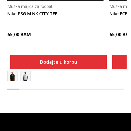
Muška majica za fudbal
Muška maji
Nike PSG M NK CITY TEE
Nike FCB
65,00
BAM
65,00
BA
Dodajte u korpu