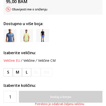
95,00
BAM
Obavijesti me o sniženju
Dostupno u više boja:
Izaberite veličinu:
Veličine EU
Veličine
Veličine CM
S
M
L
XL
2XL
Izaberite količinu:
Dodaj u korpu
Potrebno je odabrati željenu veličinu