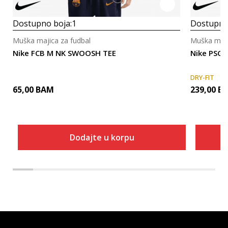
Dostupno boja:
1
Dostupno
Muška majica za fudbal
Muška maji
Nike FCB M NK SWOOSH TEE
Nike PSG
DRY-FIT
65,00
BAM
239,00
B
Dodajte u korpu