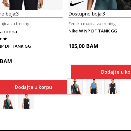
o boja:
3
Dostupno boja:
3
jica za trening
Ženska majica za trening
Nike W NP DF TANK GG
a ocena
:
105,00
BAM
NP DF TANK GG
BAM
Dodajte u ko
Dodajte u korpu