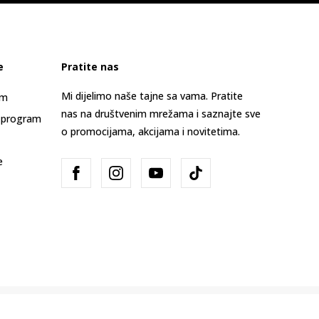
e
Pratite nas
Mi dijelimo naše tajne sa vama. Pratite
am
nas na društvenim mrežama i saznajte sve
 program
o promocijama, akcijama i novitetima.
e
Bosna i Hercegovina
Promijenite