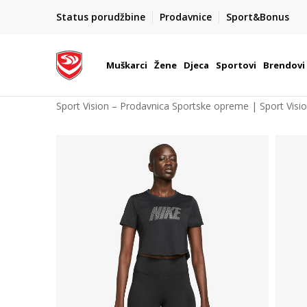
-400
BESPLATNA ISPORUKA
Status porudžbine
Prodavnice
Sport&Bonus
na teritoriji BIH za sve poružbine u vrijednosti preko
Muškarci
Žene
Djeca
Sportovi
Brendovi
Sport Vision – Prodavnica Sportske opreme | Sport Visi