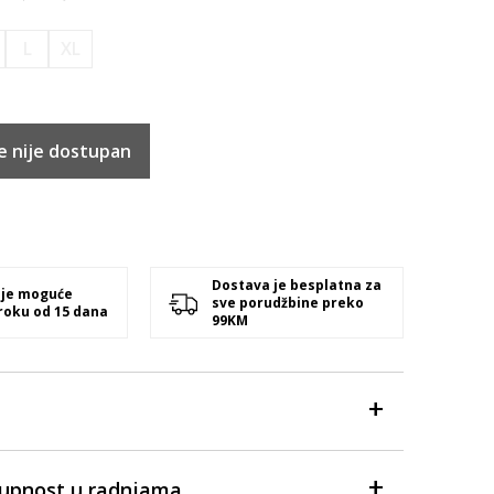
L
XL
e nije dostupan
Dostava je besplatna za
 je moguće
sve porudžbine preko
 roku od 15 dana
99KM
tupnost u radnjama