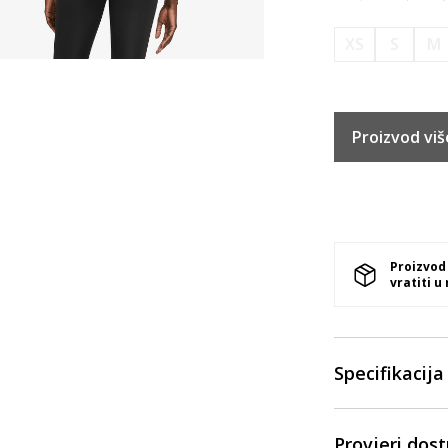
XS
S
M
Proizvod viš
Proizvod
vratiti u
Specifikacija
Provjeri dos