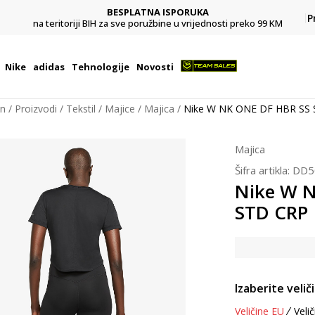
CLICK & COLLECT
Platite karticom online i preuzmite u prodavnici po vašem
P
 99 KM
izboru
Nike
adidas
Tehnologije
Novosti
on
Proizvodi
Tekstil
Majice
Majica
Nike W NK ONE DF HBR SS
Majica
Šifra artikla:
DD5
Nike W 
STD CRP
Izaberite velič
Veličine EU
Velič