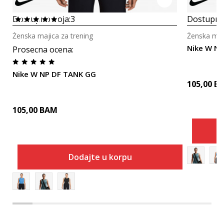
Dostupno boja:
3
Dostupno
Ženska majica za trening
Ženska maji
Nike W N
Prosecna ocena
:
Nike W NP DF TANK GG
105,00
B
105,00
BAM
Dodajte u korpu