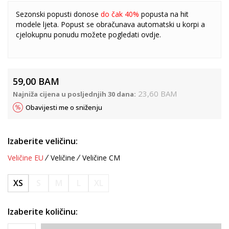
Sezonski popusti donose
do čak 40%
popusta na hit
modele ljeta. Popust se obračunava automatski u korpi a
cjelokupnu ponudu možete pogledati
ovdje
.
59,00
BAM
23,60
BAM
Najniža cijena u posljednjih 30 dana:
Obavijesti me o sniženju
Izaberite veličinu:
Veličine EU
Veličine
Veličine CM
XS
S
M
L
XL
Izaberite količinu: