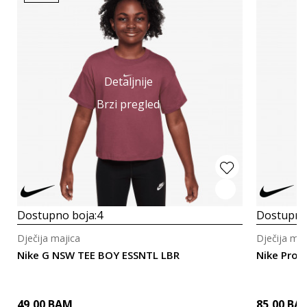
Detaljnije
Brzi pregled
Dostupno boja:
4
Dostupno
Dječija majica
Dječija maj
Nike G NSW TEE BOY ESSNTL LBR
Nike Pro
49,00
BAM
85,00
BA