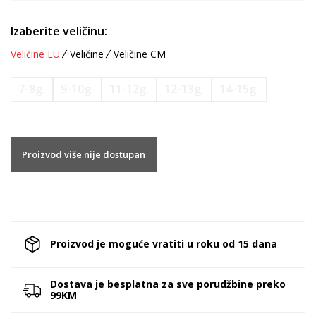
Izaberite veličinu:
Veličine EU
Veličine
Veličine CM
7-8g.
9-10g.
11-12g.
12-13g.
14-15g.
Proizvod više nije dostupan
Proizvod je moguće vratiti u roku od 15 dana
Dostava je besplatna za sve porudžbine preko
99KM