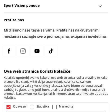
Sport Vision ponude
Pratite nas
Mi dijelimo naše tajne sa vama. Pratite nas na društvenim
mrežama i saznajte sve o promocijama, akcijama i novitetima.
Ova web stranica koristi kolačiće
Kolačiće upotrebljavamo kako bi ova web stranica radila pravilno te kako
bismo bili u stanju vršiti dalja unapređenja stranice sa svrhom
Bosna i Hercegovina
Promijenite
poboljšavanja vašeg korisničkog iskustva, kako bismo personalizovali
sadržaj i oglase, omogućili funkcionalnost društvenih medija i analizirali
promet. Nastavkom korištenja naših internet stranica prihvatate upotrebu
kolačića.
Obavezni
Statistika
Marketing