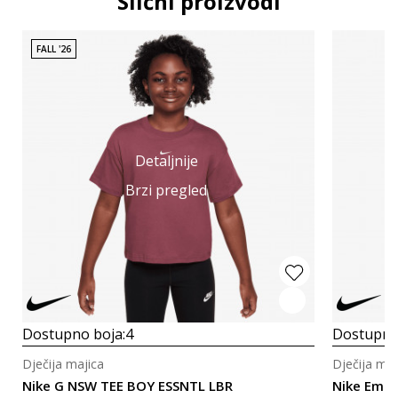
Slični proizvodi
FALL '26
Detaljnije
Brzi pregled
Dostupno boja:
4
Dostupno
Dječija majica
Dječija maj
Nike G NSW TEE BOY ESSNTL LBR
Nike Empo