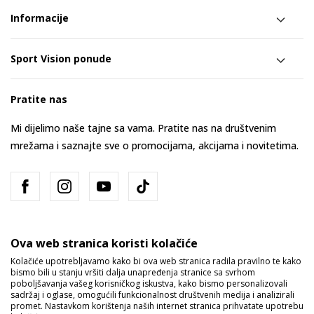
Informacije
Sport Vision ponude
Pratite nas
Mi dijelimo naše tajne sa vama. Pratite nas na društvenim
mrežama i saznajte sve o promocijama, akcijama i novitetima.
Ova web stranica koristi kolačiće
Kolačiće upotrebljavamo kako bi ova web stranica radila pravilno te kako
bismo bili u stanju vršiti dalja unapređenja stranice sa svrhom
Bosna i Hercegovina
Promijenite
poboljšavanja vašeg korisničkog iskustva, kako bismo personalizovali
sadržaj i oglase, omogućili funkcionalnost društvenih medija i analizirali
promet. Nastavkom korištenja naših internet stranica prihvatate upotrebu