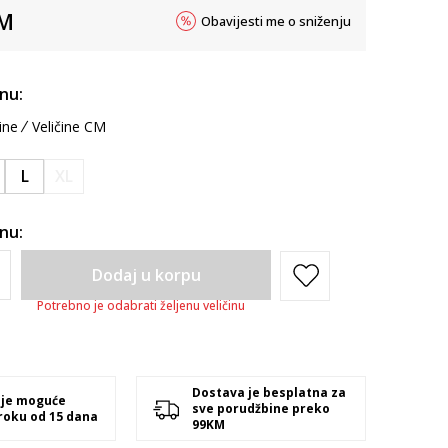
M
Obavijesti me o sniženju
inu:
ine
Veličine CM
L
XL
inu:
Dodaj u korpu
Potrebno je odabrati željenu veličinu
Dostava je besplatna za
 je moguće
sve porudžbine preko
 roku od 15 dana
99KM