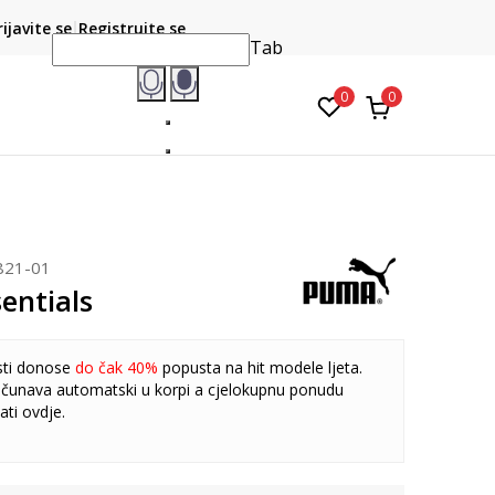
CLICK & COLLECT
atite karticom online i preuzmite u prodavnici po vašem
rijavite se
Registrujte se
do 6 mje
izboru
Tab
0
0
821-01
entials
sti donose
do čak 40%
popusta na hit modele ljeta.
čunava automatski u korpi a cjelokupnu ponudu
ati
ovdje
.