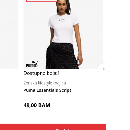
Dostupno
Ženska life
Puma Esse
49,00
B
Dostupno boja:
1
Ženska lifestyle majica
Puma Essentials Script
49,00
BAM