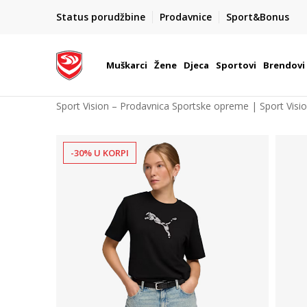
POZOVITE NAS NA : 055/490-400
Status porudžbine
Prodavnice
Sport&Bonus
daj više
Pon-Pet od 9h - 16h
Muškarci
Žene
Djeca
Sportovi
Brendovi
Sport Vision – Prodavnica Sportske opreme | Sport Visi
-30% U KORPI