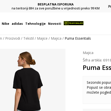
BESPLATNA ISPORUKA
Pl
P
na teritoriji BIH za sve poružbine u vrijednosti preko 99 KM
Nike
adidas
Tehnologije
Novosti
on
Proizvodi
Tekstil
Majice
Majica
Puma Essentials
Majica
Šifra artikla:
691
Puma Ess
Sezonski popu
Popust se obra
možete pogled