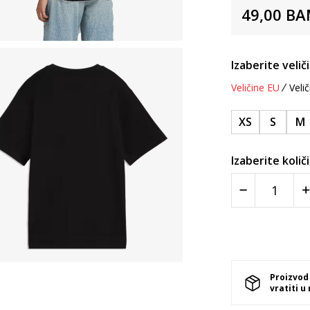
49,00
BA
Izaberite velič
Veličine EU
Velič
XS
S
M
Izaberite količ
Proizvod
vratiti u