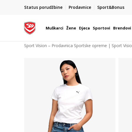
POZOVITE NAS NA : 055/490-400
Status porudžbine
Prodavnice
Sport&Bonus
daj više
Pon-Pet od 9h - 16h
Muškarci
Žene
Djeca
Sportovi
Brendovi
Sport Vision – Prodavnica Sportske opreme | Sport Visi