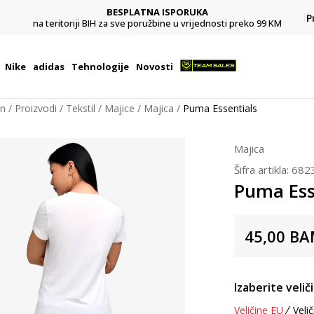
BESPLATNA ISPORUKA
Pl
P
na teritoriji BIH za sve poružbine u vrijednosti preko 99 KM
Nike
adidas
Tehnologije
Novosti
on
Proizvodi
Tekstil
Majice
Majica
Puma Essentials
Majica
Šifra artikla:
682
Puma Ess
45,00
BA
Izaberite velič
Veličine EU
Velič