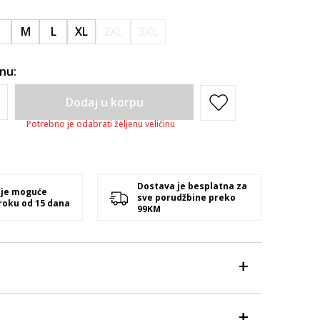
S
M
L
XL
2XL
3XL
inu:
Dodaj u korpu
Potrebno je odabrati željenu veličinu
Dostava je besplatna za
 je moguće
sve porudžbine preko
 roku od 15 dana
99KM