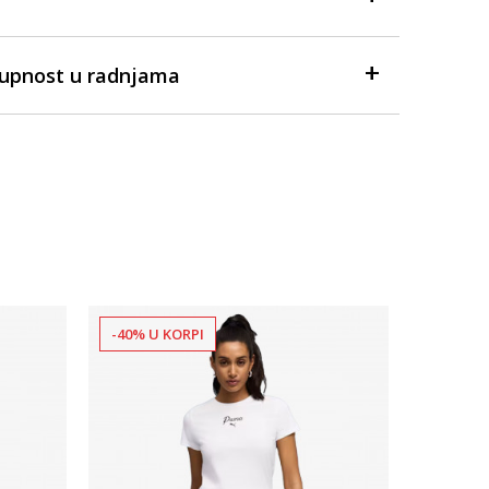
tupnost u radnjama
-40% U KORPI
-40% U 
Dostupno
Ženska life
Puma Esse
49,00
B