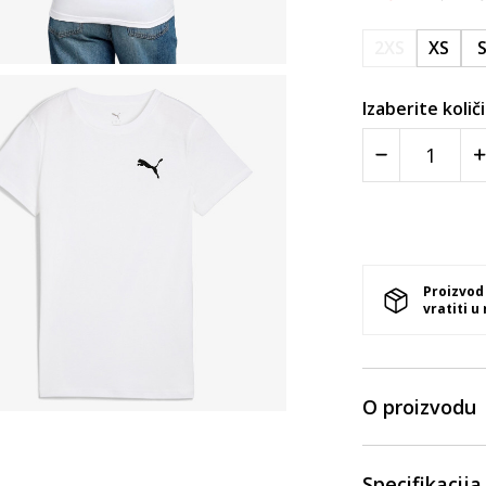
2XS
XS
Izaberite količ
Proizvod
vratiti u
O proizvodu
Specifikacija