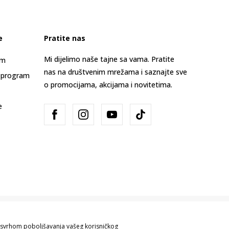
e
Pratite nas
Mi dijelimo naše tajne sa vama. Pratite
am
nas na društvenim mrežama i saznajte sve
 program
o promocijama, akcijama i novitetima.
e
Bosna i Hercegovina
Promijenite
sa svrhom poboljšavanja vašeg korisničkog