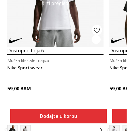
Brzi pregled
Dostupno boja:
6
Dostupno
Muška lifestyle majica
Muška lifes
Nike Sportswear
Nike Spor
59,00
BAM
59,00
BA
Dodajte u korpu