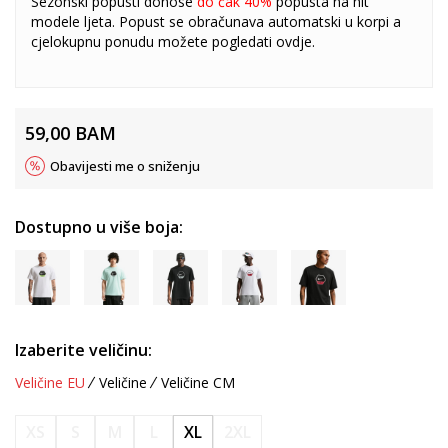
Sezonski popusti donose
do čak 40%
popusta na hit
modele ljeta. Popust se obračunava automatski u korpi a
cjelokupnu ponudu možete pogledati
ovdje
.
59,00
BAM
Obavijesti me o sniženju
Dostupno u više boja:
Izaberite veličinu:
Veličine EU
Veličine
Veličine CM
XS
S
M
L
XL
2XL