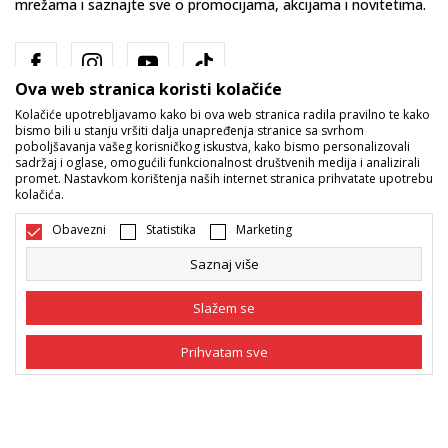
mrežama i saznajte sve o promocijama, akcijama i novitetima.
Ova web stranica koristi kolačiće
Kolačiće upotrebljavamo kako bi ova web stranica radila pravilno te kako
bismo bili u stanju vršiti dalja unapređenja stranice sa svrhom
poboljšavanja vašeg korisničkog iskustva, kako bismo personalizovali
sadržaj i oglase, omogućili funkcionalnost društvenih medija i analizirali
promet. Nastavkom korištenja naših internet stranica prihvatate upotrebu
Bosna i Hercegovina
Promijenite
kolačića.
Obavezni
Statistika
Marketing
Saznaj više
Slažem se
Nastojimo da budemo što precizniji u opisu proizvoda, prikazu slika i
Prihvatam sve
samih cijena, ali ne možemo garantovati da su sve informacije kompletne
i bez grešaka. Svi artikli prikazani na sajtu su dio naše ponude i ne
podrazumijeva da su dostupni u svakom trenutku. Raspoloživost robe
Obavezni
Obavezni kolačići čine stranicu upotrebljivom
možete provjeriti pozivom na broj 055/490-400.
omogućavajući osnovne funkcije kao što su
navigacija stranicom i pristup zaštićenim
©2026
www.sportvision.ba
, Izrada
NB SOFT
. Sva prava zadržana.
Statistika
područjima. Sport Vision koristi kolačiće koji su