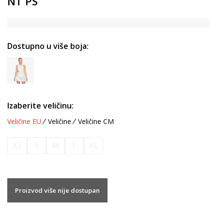
NT PS
Dostupno u više boja:
Izaberite veličinu:
Veličine EU
Veličine
Veličine CM
XS
S
M
L
XL
Proizvod više nije dostupan