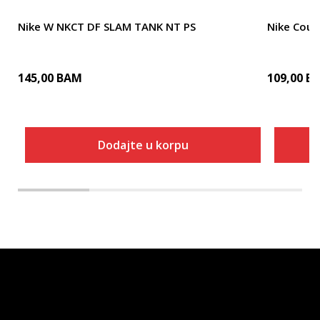
Nike W NKCT DF SLAM TANK NT PS
Nike Cour
145,00
BAM
109,00
B
Dodajte u korpu