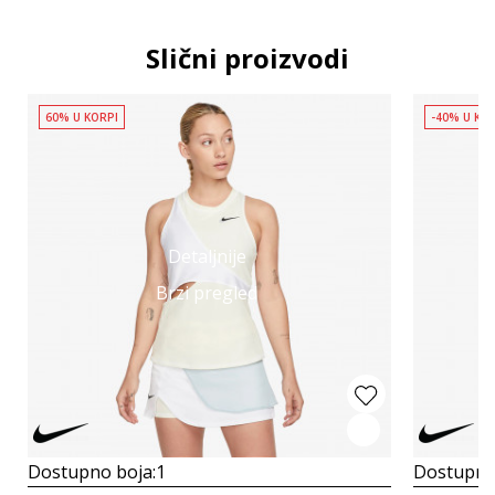
Slični proizvodi
60% U KORPI
-40% U KO
Detaljnije
Brzi pregled
Dostupno boja:
1
Dostupno