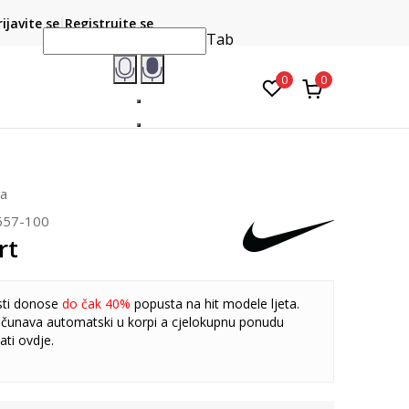
CLICK & COLLECT
atite karticom online i preuzmite u prodavnici po vašem
rijavite se
Registrujte se
do 6 mje
izboru
Tab
0
0
va
657-100
rt
sti donose
do čak 40%
popusta na hit modele ljeta.
čunava automatski u korpi a cjelokupnu ponudu
ati
ovdje
.