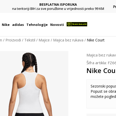
BESPLATNA ISPORUKA
Pl
P
na teritoriji BIH za sve poružbine u vrijednosti preko 99 KM
Nike
adidas
Tehnologije
Novosti
on
Proizvodi
Tekstil
Majice
Majica bez rukava
Nike Court
Majica bez ruka
Šifra artikla:
FZ6
Nike Cou
Sezonski popu
Popust se obra
možete pogled