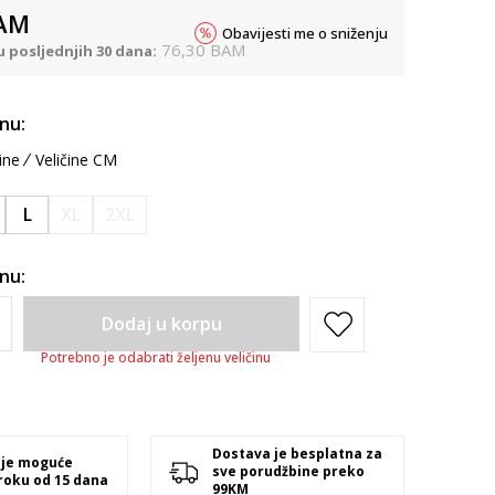
AM
Obavijesti me o sniženju
76,30
BAM
u posljednjih 30 dana:
inu:
ine
Veličine CM
L
XL
2XL
inu:
Dodaj u korpu
Potrebno je odabrati željenu veličinu
Dostava je besplatna za
 je moguće
sve porudžbine preko
 roku od 15 dana
99KM