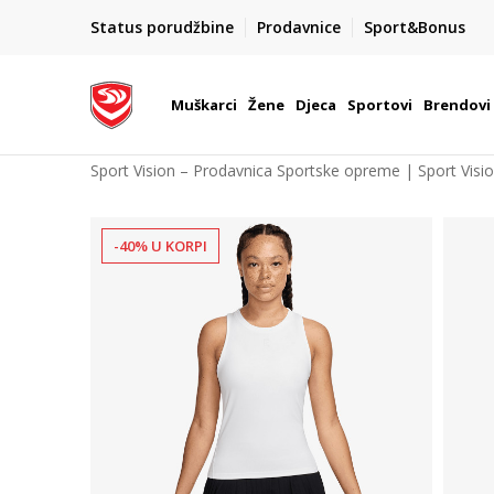
POZOVITE NAS NA : 055/490-400
Status porudžbine
Prodavnice
Sport&Bonus
daj više
Pon-Pet od 9h - 16h
Muškarci
Žene
Djeca
Sportovi
Brendovi
Sport Vision – Prodavnica Sportske opreme | Sport Visi
-40% U KORPI