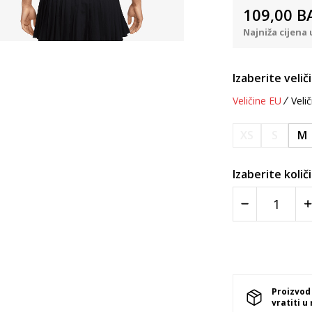
109,00
B
Najniža cijena 
Izaberite velič
Veličine EU
Velič
XS
S
M
Izaberite količ
Proizvod
vratiti u