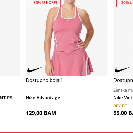
-30% U KORPI
-30% U
Dostupno boja:
1
Dostupno
Ženska ma
NT PS
Nike Advantage
Nike Vict
DRY-FIT
129,00
BAM
95,00
B