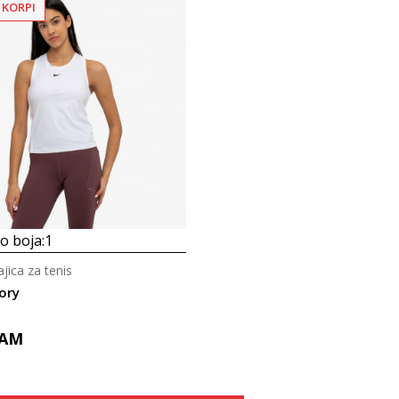
 KORPI
 boja:
1
jica za tenis
ory
AM