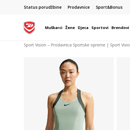
POZOVITE NAS NA : 055/490-400
Status porudžbine
Prodavnice
Sport&Bonus
daj više
Pon-Pet od 9h - 16h
Muškarci
Žene
Djeca
Sportovi
Brendovi
Sport Vision – Prodavnica Sportske opreme | Sport Visi