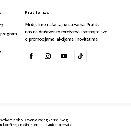
e
Pratite nas
Mi dijelimo naše tajne sa vama. Pratite
am
nas na društvenim mrežama i saznajte sve
 program
o promocijama, akcijama i novitetima.
e
Bosna i Hercegovina
Promijenite
sa svrhom poboljšavanja vašeg korisničkog
 korištenja naših internet stranica prihvatate
ve informacije kompletne i bez grešaka.