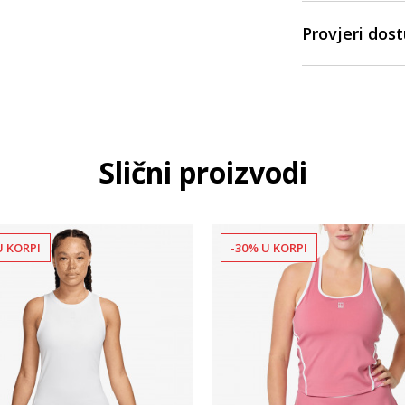
Provjeri dos
Slični proizvodi
U KORPI
-30% U KORPI