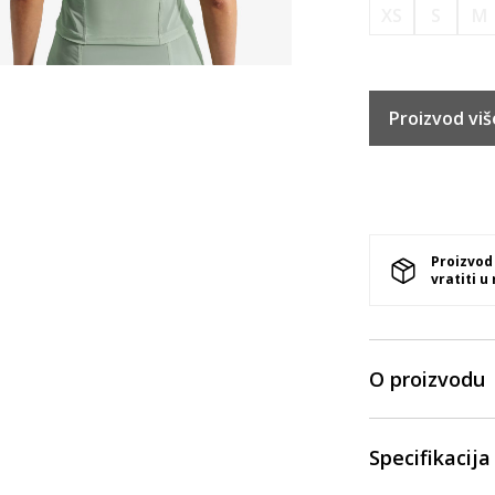
XS
S
M
Proizvod viš
Proizvod
vratiti u
O proizvodu
Specifikacija