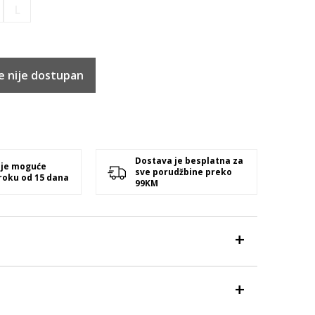
L
e nije dostupan
Dostava je besplatna za
 je moguće
sve porudžbine preko
 roku od 15 dana
99KM