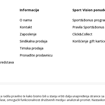
Informacije
Sport Vision ponud
O nama
Sport&Bonus progr
Kontakt
Pravila Sport&Bonus
Zaposlenje
Click&Collect
Sindikalna prodaja
Korišćenje gift kartic
Timska prodaja
Pronađite prodavnicu
sredstava
 radila pravilno te kako bismo bili u stanju vršiti dalja unapređenja stranice 
lase, omogućili funkcionalnost društvenih medija i analizirali promet. Nastavkom
pisu proizvoda, prikazu slika i samih cijena, ali ne možemo garantovati da su s