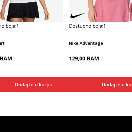
o boja:
1
Dostupno boja:
1
urt
Nike Advantage
BAM
129,00
BAM
Dodajte u korpu
Dodajte u ko