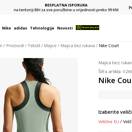
BESPLATNA ISPORUKA
Pl
P
na teritoriji BIH za sve poružbine u vrijednosti preko 99 KM
Nike
adidas
Tehnologije
Novosti
on
Proizvodi
Tekstil
Majice
Majica bez rukava
Nike Court
Majica bez ruka
Šifra artikla:
II26
Nike Cou
Izaberite velič
Veličine EU
Velič