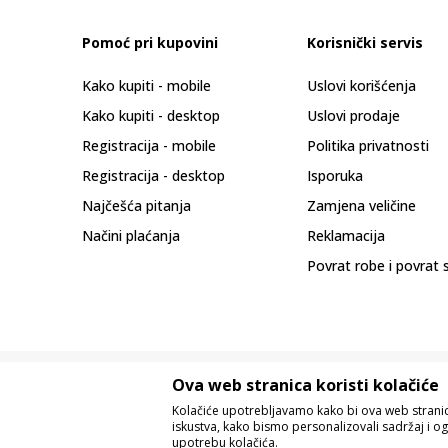
Pomoć pri kupovini
Korisnički servis
Kako kupiti - mobile
Uslovi korišćenja
Kako kupiti - desktop
Uslovi prodaje
Registracija - mobile
Politika privatnosti
Registracija - desktop
Isporuka
Najčešća pitanja
Zamjena veličine
Načini plaćanja
Reklamacija
Povrat robe i povrat 
Ova web stranica koristi kolačiće
Kolačiće upotrebljavamo kako bi ova web stranica
iskustva, kako bismo personalizovali sadržaj i og
upotrebu kolačića.
Nastojimo da budemo što precizniji u o