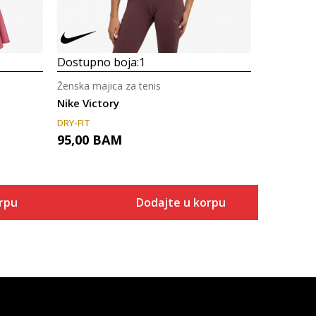
Dostupno boja:
1
Ženska majica za tenis
Nike Victory
DRY-FIT
95,00
BAM
rpu
Dodajte u korpu