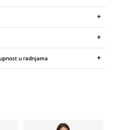
tupnost u radnjama
-40% U 