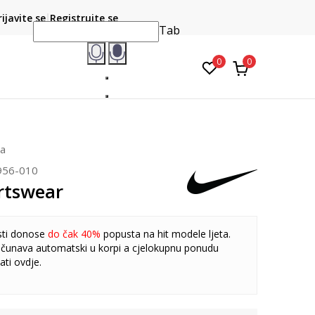
CLICK & COLLECT
atite karticom online i preuzmite u prodavnici po vašem
rijavite se
Registrujte se
do 6 mje
izboru
Tab
0
0
va
956-010
rtswear
sti donose
do čak 40%
popusta na hit modele ljeta.
čunava automatski u korpi a cjelokupnu ponudu
ati
ovdje
.