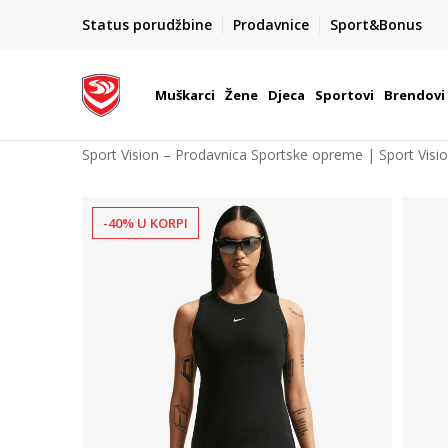
POZOVITE NAS NA : 055/490-400
Status porudžbine
Prodavnice
Sport&Bonus
daj više
Pon-Pet od 9h - 16h
Muškarci
Žene
Djeca
Sportovi
Brendovi
Sport Vision – Prodavnica Sportske opreme | Sport Visi
-40% U KORPI