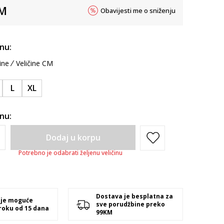
M
Obavijesti me o sniženju
inu:
ine
Veličine CM
L
XL
inu:
Dodaj u korpu
Potrebno je odabrati željenu veličinu
Dostava je besplatna za
 je moguće
sve porudžbine preko
 roku od 15 dana
99KM