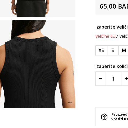
65,00
BA
Izaberite velič
Veličine EU
Velič
XS
S
M
Izaberite količ
Proizvod
vratiti u