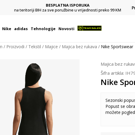
BESPLATNA ISPORUKA
Pl
P
na teritoriji BIH za sve poružbine u vrijednosti preko 99 KM
Nike
adidas
Tehnologije
Novosti
on
Proizvodi
Tekstil
Majice
Majica bez rukava
Nike Sportswear
Majica bez ruka
Šifra artikla:
IH7
Nike Spo
Sezonski popu
Popust se obra
možete pogled