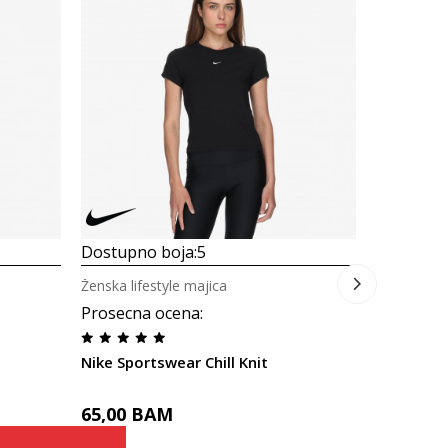
Dostupno
Ženska life
Nike Spor
65,00
B
Dostupno boja:
5
Ženska lifestyle majica
Prosecna ocena
:
Nike Sportswear Chill Knit
65,00
BAM