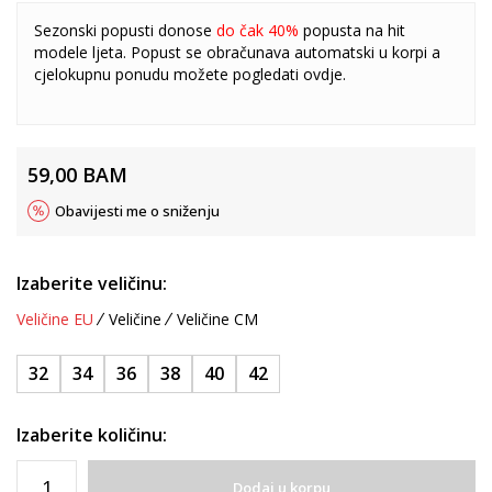
Sezonski popusti donose
do čak 40%
popusta na hit
modele ljeta. Popust se obračunava automatski u korpi a
cjelokupnu ponudu možete pogledati
ovdje
.
59,00
BAM
Obavijesti me o sniženju
Izaberite veličinu:
Veličine EU
Veličine
Veličine CM
32
34
36
38
40
42
Izaberite količinu:
Dodaj u korpu