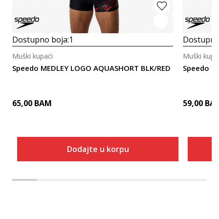
Dostupno boja:
1
Dostupno
Muški kupaći
Muški kupa
Speedo MEDLEY LOGO AQUASHORT BLK/RED
Speedo M
65,00
BAM
59,00
BA
Dodajte u korpu