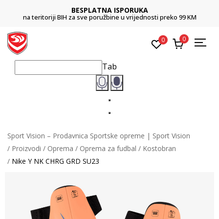
BESPLATNA ISPORUKA
na teritoriji BIH za sve poružbine u vrijednosti preko 99 KM
0
0
Tab
Sport Vision – Prodavnica Sportske opreme | Sport Vision
Proizvodi
Oprema
Oprema za fudbal
Kostobran
Nike Y NK CHRG GRD SU23