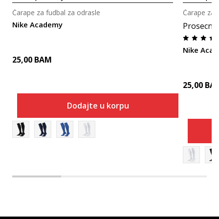
Čarape za fudbal za odrasle
Čarape za f
Nike Academy
Prosecna
Nike Aca
25,00
BAM
25,00
BA
Dodajte u korpu