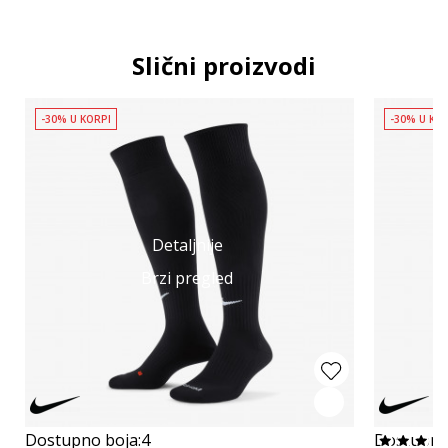
Slični proizvodi
-30% U KORPI
-30% U KO
Detaljnije
Brzi pregled
Dostupno boja:
4
Dostupno