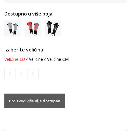
Dostupno u više boja:
Izaberite veličinu:
Veličine EU
Veličine
Veličine CM
S
M
L
Proizvod više nije dostupan