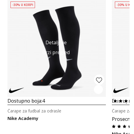
-30% U KORPI
-30% U KO
Detaljnije
Brzi pregled
Dostupno boja:
4
Dostupno
Čarape za fudbal za odrasle
Čarape za f
Nike Academy
Prosecna
Nike Aca