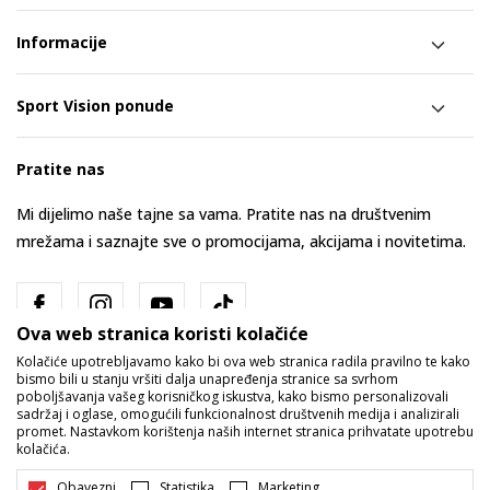
Informacije
Sport Vision ponude
Pratite nas
Mi dijelimo naše tajne sa vama. Pratite nas na društvenim
mrežama i saznajte sve o promocijama, akcijama i novitetima.
Ova web stranica koristi kolačiće
Kolačiće upotrebljavamo kako bi ova web stranica radila pravilno te kako
bismo bili u stanju vršiti dalja unapređenja stranice sa svrhom
poboljšavanja vašeg korisničkog iskustva, kako bismo personalizovali
sadržaj i oglase, omogućili funkcionalnost društvenih medija i analizirali
promet. Nastavkom korištenja naših internet stranica prihvatate upotrebu
Bosna i Hercegovina
Promijenite
kolačića.
Obavezni
Statistika
Marketing