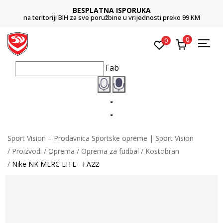
BESPLATNA ISPORUKA
i BIH za sve poružbine u vrijednosti preko 99 KM
Platite karticom on
0
0
Tab
Sport Vision – Prodavnica Sportske opreme | Sport Vision
Proizvodi
Oprema
Oprema za fudbal
Kostobran
Nike NK MERC LITE - FA22