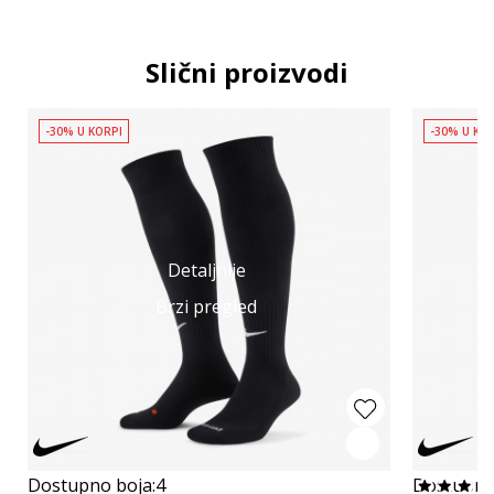
Slični proizvodi
-30% U KORPI
-30% U KO
Detaljnije
Brzi pregled
Dostupno boja:
4
Dostupno