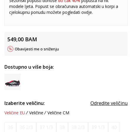
Sezonski popusti donose
do čak 40%
popusta na hit
modele ljeta. Popust se obračunava automatski u korpi a
cjelokupnu ponudu možete pogledati
ovdje
.
549,00
BAM
Obavijesti me o sniženju
Dostupno u više boja:
Izaberite veličinu:
Odredite veličinu
Veličine EU
Veličine
Veličine CM
36
36 2/3
37 1/3
38
38 2/3
39 1/3
40