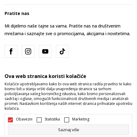
Pratite nas
Mi dijelimo naše tajne sa vama. Pratite nas na društvenim
mrežama i saznajte sve o promocijama, akcijama i novitetima.
Ova web stranica koristi kolačiće
Kolačiće upotrebljavamo kako bi ova web stranica radila pravilno te kako
bismo bili u stanju vršiti dalja unapređenja stranice sa svrhom
Bosna i Hercegovina
Promijenite
poboljšavanja vašeg korisničkog iskustva, kako bismo personalizovali
sadržaj i oglase, omogućili funkcionalnost društvenih medija i analizirali
promet. Nastavkom korištenja naših internet stranica prihvatate upotrebu
kolačića.
Obavezni
Statistika
Marketing
Saznaj više
Nastojimo da budemo što precizniji u opisu proizvoda, prikazu slika i