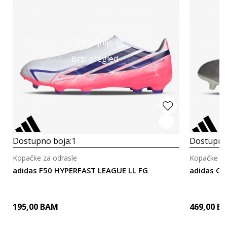
Detaljnije
Brzi pregled
Dostupno boja:
1
Dostupno
Kopačke za odrasle
Kopačke za
adidas F50 HYPERFAST LEAGUE LL FG
adidas CO
195,00
BAM
469,00
B