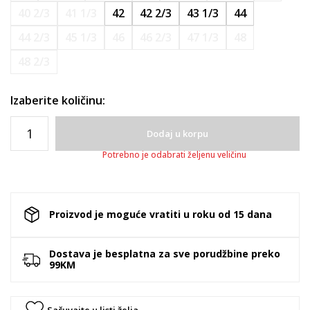
40 2/3
41 1/3
42
42 2/3
43 1/3
44
44 2/3
45 1/3
46
46 2/3
47 1/3
48
48 2/3
Izaberite količinu:
Dodaj u korpu
Potrebno je odabrati željenu veličinu
Proizvod je moguće vratiti u roku od 15 dana
Dostava je besplatna za sve porudžbine preko
99KM
Sačuvajte u listi želja