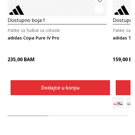
Dostupno boja:
1
Dostupno
Patike za fudbal za odrasle
Patike za f
adidas Copa Pure IV Pro
adidas To
235,00
BAM
159,00
B
Dodajte u korpu