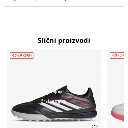
Slični proizvodi
-50% U KORPI
-40% U KO
Detaljnije
Brzi pregled