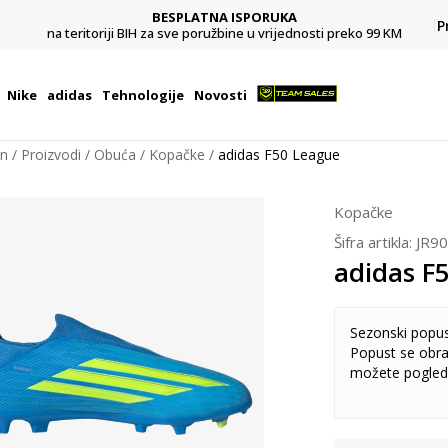
BESPLATNA ISPORUKA
Pl
P
na teritoriji BIH za sve poružbine u vrijednosti preko 99 KM
Nike
adidas
Tehnologije
Novosti
on
Proizvodi
Obuća
Kopačke
adidas F50 League
Kopačke
Šifra artikla:
JR9
adidas F
Sezonski popu
Popust se obra
možete pogled