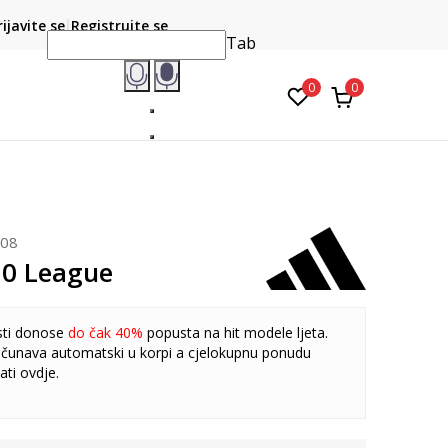
CLICK & COLLECT
atite karticom online i preuzmite u prodavnici po vašem
rijavite se
Registrujte se
do 6 mje
izboru
Tab
0
0
008
50 League
sti donose
do čak 40%
popusta na hit modele ljeta.
čunava automatski u korpi a cjelokupnu ponudu
ati
ovdje
.