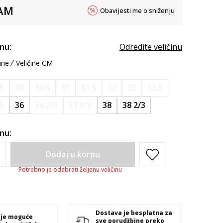
AM
Obavijesti me o sniženju
inu:
Odredite veličinu
ine
Veličine CM
.5
30
30.5
31
31.5
32
33
33.5
.5
36
36 2/3
37 1/3
38
38 2/3
inu:
Dodaj u korpu
Potrebno je odabrati željenu veličinu
Dostava je besplatna za
 je moguće
sve porudžbine preko