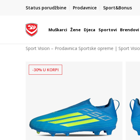
POZOVITE NAS NA : 055/490-400
Status porudžbine
Prodavnice
Sport&Bonus
daj više
Pon-Pet od 9h - 16h
Muškarci
Žene
Djeca
Sportovi
Brendovi
Sport Vision – Prodavnica Sportske opreme | Sport Visi
-30% U KORPI