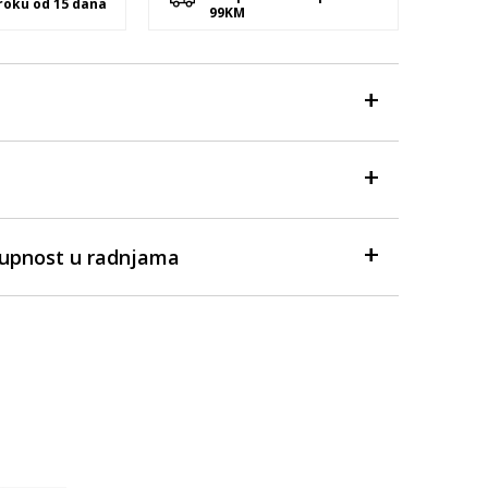
 roku od 15 dana
99KM
tupnost u radnjama