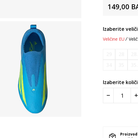
149,00
B
Izaberite velič
Veličine EU
Velič
29
28
28
34
35
35
Izaberite količ
Proizvod